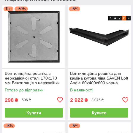
Топ
–50%
–5%
Вентиляційна решітка з
Вентиляційна решітка для
нержавіючої сталі 170x170
каміна кутова ліва SAVEN Loft
мм Вентиляція з нержавійки
Angle 60х400х600 чорна
для печі
Готово до відправки
В наявності
298
2 922
₴
₴
596 ₴
3 076 ₴
Купити
Купити
–5%
–5%