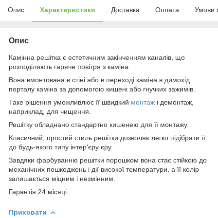
Опис
Характеристики
Доставка
Оплата
Умови 
Опис
Камінна решітка є естетичним закінченням каналів, що
розподіляють гаряче повітря з каміна.
Вона вмонтована в стіні або в переході каміна в димохід
порталу каміна за допомогою кишені або гнучких зажимів.
Таке рішення уможливлює її швидкий
монтаж
і демонтаж,
наприклад, для чищення.
Решітку обладнано стандартно кишенею для її монтажу.
Класичний, простий стиль решітки дозволяє легко підібрати її
до будь-якого типу інтер'єру єру.
Завдяки фарбуванню решітки порошком вона стає стійкою до
механічних пошкоджень і дії високої температури, а її колір
залишається міцним і незмінним.
Гарантія 24 місяці.
Приховати