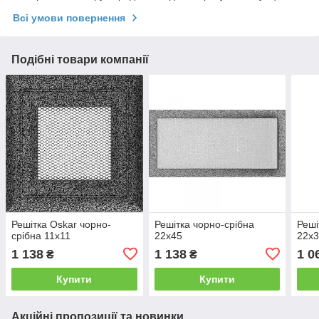
Всі умови повернення
Подібні товари компанії
Решітка Oskar чорно-
Решітка чорно-срібна
Реші
срібна 11x11
22x45
22x
1 138
1 138
1 0
₴
₴
Купити
Купити
Акційні пропозиції та новинки