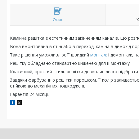
Опис
Х
Камінна решітка є естетичним закінченням каналів, що розпо
Вона вмонтована в стіні або в переході каміна в димохід по
Таке рішення уможливлює її швидкий
монтаж
і демонтаж, н
Решітку обладнано стандартно кишенею для її монтажу.
Класичний, простий стиль решітки дозволяє легко підібрати ї
Завдяки фарбуванню решітки порошком, її колір залишається 
стійкою до механічних пошкоджень.
Гарантія 24 місяці.