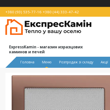
+380 (93) 535-77-16
+380 (44) 333-47-42
ExpressKamin - магазин изразцових
каминов и печей
Головна
Меню
Розпродаж зі складу
Акції