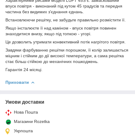
Характерними рисами моделі LUFT 45S є: замаскований
впуск повітря - виконаний під кутом 45 градусів та передня
частина без видимих з'єднання єднань.
Встановлюючи решітку, не забудьте правильно розмістити її.
Якщо інсталюєте її над каміном - впуск повітря повинен
знаходитися внизу, якщо під топкою - угорі.
Це дозволить утримати конвективний потік нагрітого повітря.
Завдяки фарбуванню решітки порошком, її колір залишається
міцним і стійким до дії високої температури, а сама решітка
стає більш стійкою до механічних пошкоджень.
Гарантія 24 місяці.
Приховати
Умови доставки
Нова Пошта
Магазини Rozetka
Укрпошта