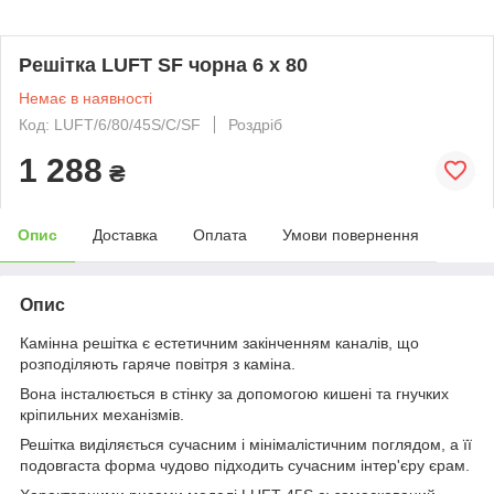
Решітка LUFT SF чорна 6 x 80
Немає в наявності
Код: LUFT/6/80/45S/C/SF
Роздріб
1 288
₴
Опис
Доставка
Оплата
Умови повернення
Опис
Камінна решітка є естетичним закінченням каналів, що
розподіляють гаряче повітря з каміна.
Вона інсталюється в стінку за допомогою кишені та гнучких
кріпильних механізмів.
Решітка виділяється сучасним і мінімалістичним поглядом, а її
подовгаста форма чудово підходить сучасним інтер'єру єрам.