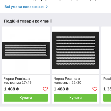
Всі умови повернення
Подібні товари компанії
Чорна Решітка з
Чорна Решітка з
Реші
жалюзями 17x49
жалюзями 22x30
1 488
1 488
1 3
₴
₴
Купити
Купити