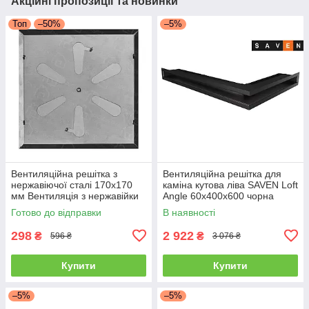
Акційні пропозиції та новинки
Топ
–50%
–5%
Вентиляційна решітка з
Вентиляційна решітка для
нержавіючої сталі 170x170
каміна кутова ліва SAVEN Loft
мм Вентиляція з нержавійки
Angle 60х400х600 чорна
для печі
Готово до відправки
В наявності
298
2 922
₴
₴
596 ₴
3 076 ₴
Купити
Купити
–5%
–5%