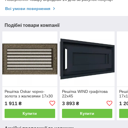
Всі умови повернення
Подібні товари компанії
Решітка Oskar чорно-
Решітка WIND графітова
Реші
золота з жалюзями 17x30
22x45
17x
1 911
3 893
1 2
₴
₴
Купити
Купити