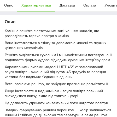
Опис
Характеристики
Доставка
Оплата
Умови 
Опис
Камінна решітка є естетичним закінченням каналів, що
розподіляють гаряче повітря з каміна.
Вона інсталюється в стінку за допомогою кишені та гнучких
кріпильних механізмів.
Решітка виділяється сучасним і мінімалістичним поглядом, а її
подовгаста форма чудово підходить сучасним інтер'єру єрам.
Характерними рисами моделі LUFT 45S є: замаскований
впуск повітря - виконаний під кутом 45 градусів та передня
частина без видимих з'єднання єднань.
Встановлюючи решітку, не забудьте правильно розмістити її.
Якщо інсталюєте її над каміном - впуск повітря повинний
знаходитися внизу, якщо під топкою - угорі.
Це дозволить утримати конвективний потік нагрітого повітря.
Завдяки фарбуванню решітки порошком, її колір залишається
міцним і стійким до дії високої температури, а сама решітка