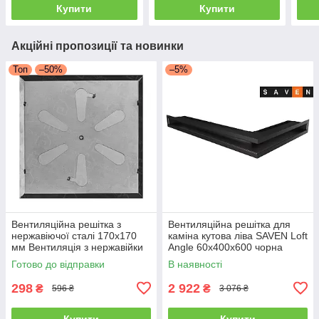
Купити
Купити
Акційні пропозиції та новинки
Топ
–50%
–5%
Вентиляційна решітка з
Вентиляційна решітка для
нержавіючої сталі 170x170
каміна кутова ліва SAVEN Loft
мм Вентиляція з нержавійки
Angle 60х400х600 чорна
для печі
Готово до відправки
В наявності
298
2 922
₴
₴
596 ₴
3 076 ₴
Купити
Купити