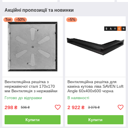
Акційні пропозиції та новинки
Топ
–50%
–5%
Вентиляційна решітка з
Вентиляційна решітка для
нержавіючої сталі 170x170
каміна кутова ліва SAVEN Loft
мм Вентиляція з нержавійки
Angle 60х400х600 чорна
для печі
Готово до відправки
В наявності
298
2 922
₴
₴
596 ₴
3 076 ₴
Купити
Купити