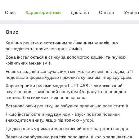
Опис
Характеристики
Доставка
Оплата
Умови 
Опис
Камінна решітка є естетичним закінченням каналів, що
розподіляють гаряче повітря з каміна.
Вона інсталюється в стінку за допомогою кишені та гнучких
кріпильних механізмів.
Решітка виділяється сучасним і мінімалістичним поглядом, а її
подовгаста форма чудово підходить сучасним інтер'єру єрам.
Характерними рисами моделі LUFT 45S є: замаскований
впуск повітря - виконаний під кутом 45 градусів та передня
частина без видимих з'єднання єднань.
Встановлюючи решітку, не забудьте правильно розмістити її.
Якщо інсталюєте її над каміном - впуск повітря повинен
знаходитися внизу, якщо під топкою - угорі.
Це дозволить утримати конвективний потік нагрітого повітря.
Завдяки фарбуванню решітки порошком, її колір залишається