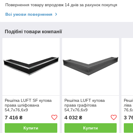
Повернення товару впродовж 14 днів за рахунок покупця
Всі умови повернення
Подібні товари компанії
Решітка LUFT SF кутова
Решітка LUFT кутова
Реші
права шліфована
права графітова
ліва
54,7x76,6x9
54,7x76,6x9
76,6
7 416
4 032
3 7
₴
₴
Купити
Купити