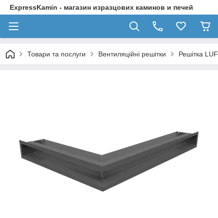
ExpressKamin - магазин изразцових каминов и печей
Товари та послуги
Вентиляційні решітки
Решітка LUF