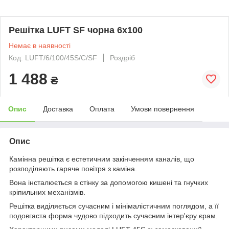
Решітка LUFT SF чорна 6x100
Немає в наявності
Код: LUFT/6/100/45S/C/SF
Роздріб
1 488
₴
Опис
Доставка
Оплата
Умови повернення
Опис
Камінна решітка є естетичним закінченням каналів, що
розподіляють гаряче повітря з каміна.
Вона інсталюється в стінку за допомогою кишені та гнучких
кріпильних механізмів.
Решітка виділяється сучасним і мінімалістичним поглядом, а її
подовгаста форма чудово підходить сучасним інтер'єру єрам.