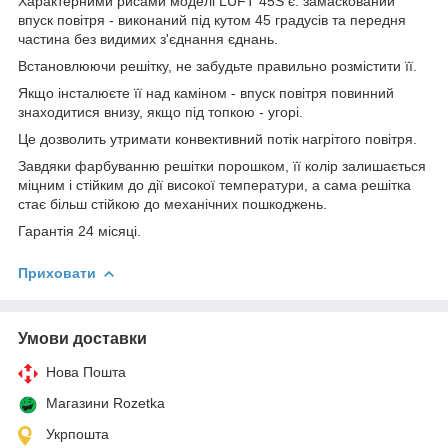
Характерними рисами моделі LUFT 45S є: замаскований
впуск повітря - виконаний під кутом 45 градусів та передня
частина без видимих з'єднання єднань.
Встановлюючи решітку, не забудьте правильно розмістити її.
Якщо інсталюєте її над каміном - впуск повітря повинний
знаходитися внизу, якщо під топкою - угорі.
Це дозволить утримати конвективний потік нагрітого повітря.
Завдяки фарбуванню решітки порошком, її колір залишається
міцним і стійким до дії високої температури, а сама решітка
стає більш стійкою до механічних пошкоджень.
Гарантія 24 місяці.
Приховати
Умови доставки
Нова Пошта
Магазини Rozetka
Укрпошта