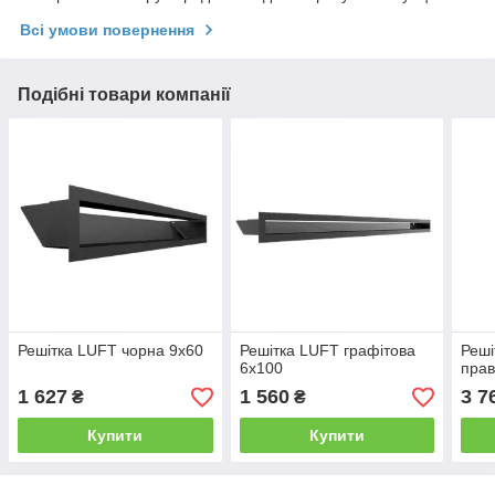
Всі умови повернення
Подібні товари компанії
Решітка LUFT чорна 9x60
Решітка LUFT графітова
Реші
6x100
прав
1 627
1 560
3 7
₴
₴
Купити
Купити