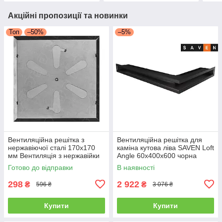
Акційні пропозиції та новинки
Топ
–50%
–5%
Вентиляційна решітка з
Вентиляційна решітка для
нержавіючої сталі 170x170
каміна кутова ліва SAVEN Loft
мм Вентиляція з нержавійки
Angle 60х400х600 чорна
для печі
Готово до відправки
В наявності
298
2 922
₴
₴
596 ₴
3 076 ₴
Купити
Купити