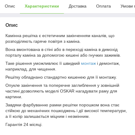
Опис
Характеристики
Доставка
Оплата
Умови 
Опис
Камінна решітка є естетичним закінченням каналів, що
розподіляють гаряче повітря з каміна.
Вона вмонтована в стіні або в переході каміна в димохід
порталу каміна за допомогою кишені або гнучких зажимів.
Таке рішення уможливлює її швидкий
монтаж
і демонтаж,
наприклад, для чищення.
Решітку обладнано стандартно кишенею для її монтажу.
Опукле закінчення та поперечне заглиблення у зовнішній
частині дозволяють моделі OSKAR нагадувати раму для
картини.
Завдяки фарбуванню рамки решітки порошком вона стає
стійкою до механічних пошкоджень і дії високої температури,
а її колір залишається міцним і незмінним.
Гарантія 24 місяці.