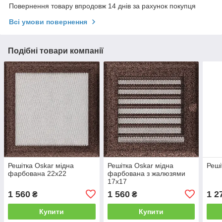
Повернення товару впродовж 14 днів за рахунок покупця
Всі умови повернення
Подібні товари компанії
Решітка Oskar мідна
Решітка Oskar мідна
Реші
фарбована 22x22
фарбована з жалюзями
17x17
1 560
1 560
1 2
₴
₴
Купити
Купити