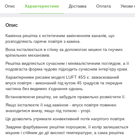
Опис
Характеристики
Доставка
Оплата
Умови 
Опис
Камінна решітка є естетичним закінченням каналів, що
розподіляють гаряче повітря з каміна.
Вона інсталюється в стінку за допомогою кишені та гнучких
кріпильних механізмів.
Решітка виділяється сучасним і мінімалістичним поглядом, а її
подовгаста форма чудово підходить сучасним інтер'єру єрам.
Характерними рисами моделі LUFT 45S є: замаскований
впуск повітря - виконаний під кутом 45 градусів та передня
частина без видимих з'єднання єднань.
Встановлюючи решітку, не забудьте правильно розмістити її.
Якщо інсталюєте її над каміном - впуск повітря повинен
знаходитися внизу, якщо під топкою - угорі.
Це дозволить утримати конвективний потік нагрітого повітря.
Завдяки фарбуванню решітки порошком, її колір залишається
міцним і стійким до дії високої температури, а сама решітка