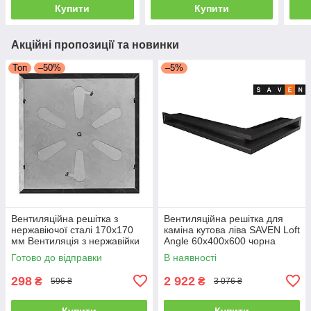
Купити
Купити
Акційні пропозиції та новинки
Топ
–50%
–5%
Вентиляційна решітка з
Вентиляційна решітка для
нержавіючої сталі 170x170
каміна кутова ліва SAVEN Loft
мм Вентиляція з нержавійки
Angle 60х400х600 чорна
для печі
Готово до відправки
В наявності
298
2 922
₴
₴
596 ₴
3 076 ₴
Купити
Купити