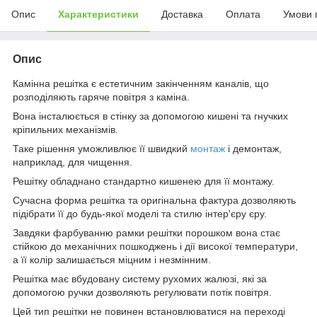
Опис
Характеристики
Доставка
Оплата
Умови 
Опис
Камінна решітка є естетичним закінченням каналів, що
розподіляють гаряче повітря з каміна.
Вона інсталюється в стінку за допомогою кишені та гнучких
кріпильних механізмів.
Таке рішення уможливлює її швидкий
монтаж
і демонтаж,
наприклад, для чищення.
Решітку обладнано стандартно кишенею для її монтажу.
Сучасна форма решітка та оригінальна фактура дозволяють
підібрати її до будь-якої моделі та стилю інтер'єру єру.
Завдяки фарбуванню рамки решітки порошком вона стає
стійкою до механічних пошкоджень і дії високої температури,
а її колір залишається міцним і незмінним.
Решітка має вбудовану систему рухомих жалюзі, які за
допомогою ручки дозволяють регулювати потік повітря.
Цей тип решітки не повинен встановлюватися на переході