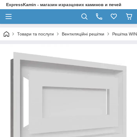
ExpressKamin - магазин изразцових каминов и печей
Товари та послуги
Вентиляційні решітки
Решітка WIN