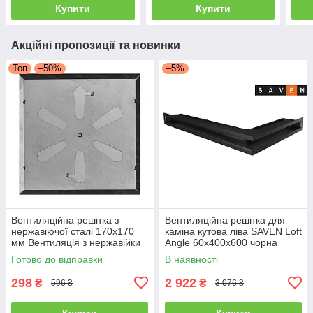
Купити
Купити
Акційні пропозиції та новинки
Топ
–50%
–5%
Вентиляційна решітка з
Вентиляційна решітка для
нержавіючої сталі 170x170
каміна кутова ліва SAVEN Loft
мм Вентиляція з нержавійки
Angle 60х400х600 чорна
для печі
Готово до відправки
В наявності
298
2 922
₴
₴
596 ₴
3 076 ₴
Купити
Купити