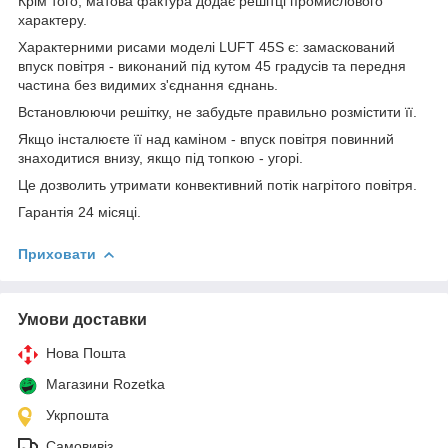
Крім того, матова фактура додає решітці промислового
характеру.
Характерними рисами моделі LUFT 45S є: замаскований
впуск повітря - виконаний під кутом 45 градусів та передня
частина без видимих з'єднання єднань.
Встановлюючи решітку, не забудьте правильно розмістити її.
Якщо інсталюєте її над каміном - впуск повітря повинний
знаходитися внизу, якщо під топкою - угорі.
Це дозволить утримати конвективний потік нагрітого повітря.
Гарантія 24 місяці.
Приховати
Умови доставки
Нова Пошта
Магазини Rozetka
Укрпошта
Самовивіз