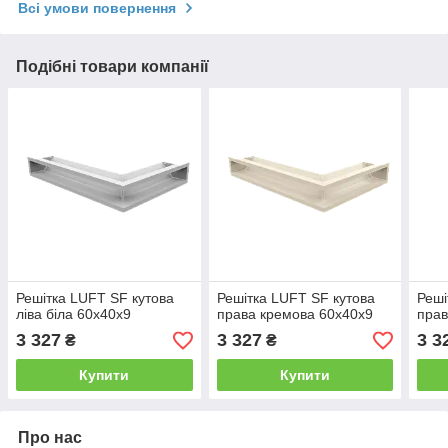
Всі умови повернення
Подібні товари компанії
Решітка LUFT SF кутова
Решітка LUFT SF кутова
Реші
ліва біла 60x40x9
права кремова 60x40x9
прав
3 327
3 327
3 3
₴
₴
Купити
Купити
Про нас