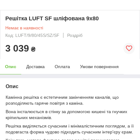
Решітка LUFT SF шліфована 9x80
Немає в наявності
Код: LUFT/9/80/45S/SZ/SF
Роздріб
3 039
₴
Опис
Доставка
Оплата
Умови повернення
Опис
Камінна решітка є естетичним закінченням каналів, що
розподіляють гаряче повітря з каміна.
Вона інсталюється в стінку за допомогою кишені та гнучких
кріпильних механізмів.
Решітка виділяється сучасним і мінімалістичним поглядом, а її
подовгаста форма чудово підходить сучасним інтер'єру єрам.