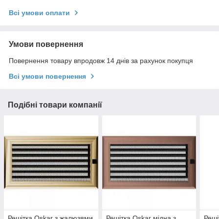
Всі умови оплати
Умови повернення
Повернення товару впродовж 14 днів за рахунок покупця
Всі умови повернення
Подібні товари компанії
Решітка Oskar з жалюзями
Решітка Oskar мідна з
Реші