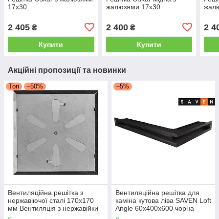
17x30
жалюзями 17x30
жал
2 405
2 400
2 4
₴
₴
Купити
Купити
Акційні пропозиції та новинки
Топ
–50%
–5%
Вентиляційна решітка з
Вентиляційна решітка для
нержавіючої сталі 170x170
каміна кутова ліва SAVEN Loft
мм Вентиляція з нержавійки
Angle 60х400х600 чорна
для печі