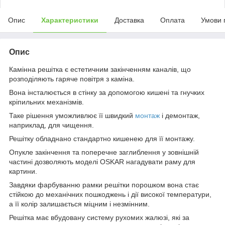
Опис
Характеристики
Доставка
Оплата
Умови 
Опис
Камінна решітка є естетичним закінченням каналів, що
розподіляють гаряче повітря з каміна.
Вона інсталюється в стінку за допомогою кишені та гнучких
кріпильних механізмів.
Таке рішення уможливлює її швидкий
монтаж
і демонтаж,
наприклад, для чищення.
Решітку обладнано стандартно кишенею для її монтажу.
Опукле закінчення та поперечне заглиблення у зовнішній
частині дозволяють моделі OSKAR нагадувати раму для
картини.
Завдяки фарбуванню рамки решітки порошком вона стає
стійкою до механічних пошкоджень і дії високої температури,
а її колір залишається міцним і незмінним.
Решітка має вбудовану систему рухомих жалюзі, які за