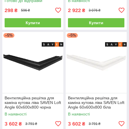
Готово до відправки
В наявності
298
2 922
₴
₴
596 ₴
3 076 ₴
Купити
Купити
–5%
–5%
Вентиляційна решітка для
Вентиляційна решітка для
каміна кутова ліва SAVEN Loft
каміна кутова ліва SAVEN Loft
Angle 60х600х800 чорна
Angle 60х600х800 біла
В наявності
В наявності
3 602
3 602
₴
₴
3 791 ₴
3 791 ₴