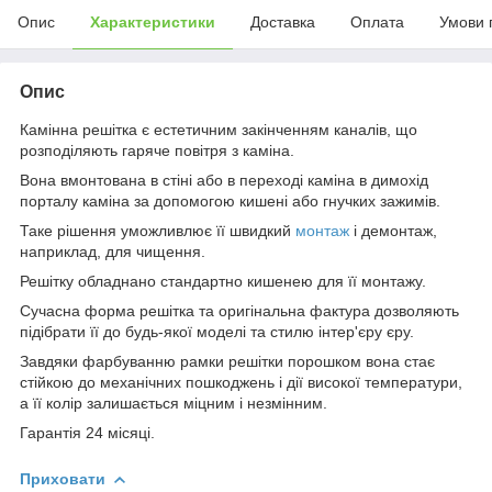
Опис
Характеристики
Доставка
Оплата
Умови 
Опис
Камінна решітка є естетичним закінченням каналів, що
розподіляють гаряче повітря з каміна.
Вона вмонтована в стіні або в переході каміна в димохід
порталу каміна за допомогою кишені або гнучких зажимів.
Таке рішення уможливлює її швидкий
монтаж
і демонтаж,
наприклад, для чищення.
Решітку обладнано стандартно кишенею для її монтажу.
Сучасна форма решітка та оригінальна фактура дозволяють
підібрати її до будь-якої моделі та стилю інтер'єру єру.
Завдяки фарбуванню рамки решітки порошком вона стає
стійкою до механічних пошкоджень і дії високої температури,
а її колір залишається міцним і незмінним.
Гарантія 24 місяці.
Приховати