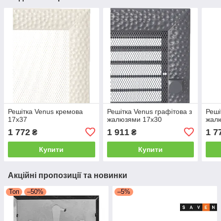
Решітка Venus кремова
Решітка Venus графітова з
Реші
17x37
жалюзями 17x30
жал
1 772
1 911
1 7
₴
₴
Купити
Купити
Акційні пропозиції та новинки
Топ
–50%
–5%