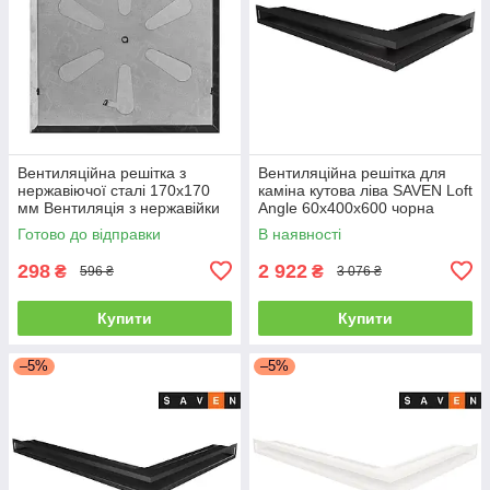
Вентиляційна решітка з
Вентиляційна решітка для
нержавіючої сталі 170x170
каміна кутова ліва SAVEN Loft
мм Вентиляція з нержавійки
Angle 60х400х600 чорна
для печі
Готово до відправки
В наявності
298
2 922
₴
₴
596 ₴
3 076 ₴
Купити
Купити
–5%
–5%