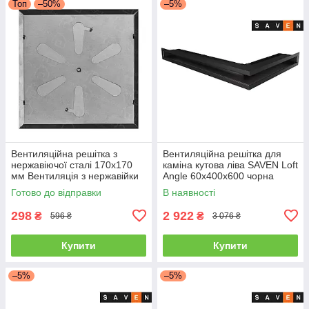
Топ
–50%
–5%
Вентиляційна решітка з
Вентиляційна решітка для
нержавіючої сталі 170x170
каміна кутова ліва SAVEN Loft
мм Вентиляція з нержавійки
Angle 60х400х600 чорна
для печі
Готово до відправки
В наявності
298
2 922
₴
₴
596 ₴
3 076 ₴
Купити
Купити
–5%
–5%