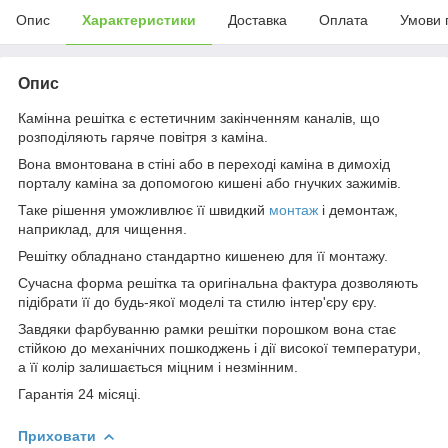
Опис
Характеристики
Доставка
Оплата
Умови 
Опис
Камінна решітка є естетичним закінченням каналів, що
розподіляють гаряче повітря з каміна.
Вона вмонтована в стіні або в переході каміна в димохід
порталу каміна за допомогою кишені або гнучких зажимів.
Таке рішення уможливлює її швидкий
монтаж
і демонтаж,
наприклад, для чищення.
Решітку обладнано стандартно кишенею для її монтажу.
Сучасна форма решітка та оригінальна фактура дозволяють
підібрати її до будь-якої моделі та стилю інтер'єру єру.
Завдяки фарбуванню рамки решітки порошком вона стає
стійкою до механічних пошкоджень і дії високої температури,
а її колір залишається міцним і незмінним.
Гарантія 24 місяці.
Приховати