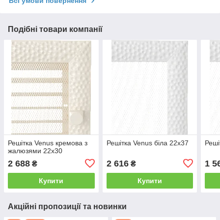
Всі умови повернення
Подібні товари компанії
Решітка Venus кремова з
Решітка Venus біла 22x37
Реші
жалюзями 22x30
2 688
2 616
1 5
₴
₴
Купити
Купити
Акційні пропозиції та новинки