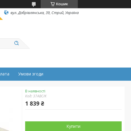
Кошик
вул. Добрівлянська, 39, Стрий, Україна
плата
Умови згоди
В наявності
Код:
37ABC/K
1 839 ₴
Купити