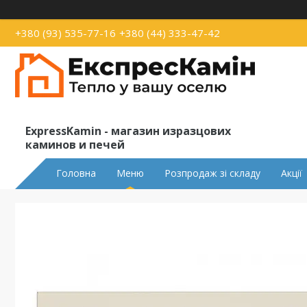
+380 (93) 535-77-16
+380 (44) 333-47-42
ExpressKamin - магазин изразцових
каминов и печей
Головна
Меню
Розпродаж зі складу
Акції