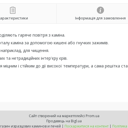
арактеристики
Інформація для замовлення
діляють гаряче повітря з каміна.
рталу каміна за допомогою кишені або гнучких зажимів.
 наприклад, для чищення.
х та нетрадиційних інтер'єру єрів.
міцним і стійким до дії високої температури, а сама решітка ста
Сайт створений на маркетплейсі
Prom.ua
Продавець на Bigl.ua
ExpressKamin - магазин изразцових каминов и печей |
Поскаржитися на контент
|
Політика