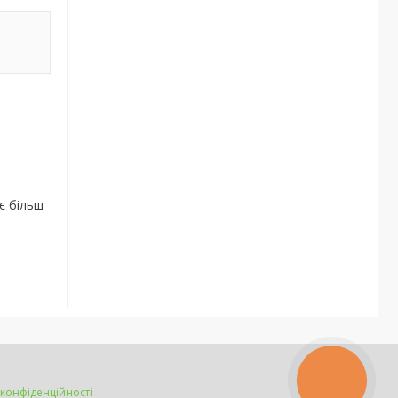
є більш
КНОПКА
ЗВ'ЯЗКУ
 конфіденційності