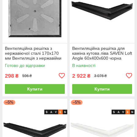
Вентиляційна решітка з
Вентиляційна решітка для
нержавіючої сталі 170x170
каміна кутова ліва SAVEN Loft
мм Вентиляція з нержавійки
Angle 60х400х600 чорна
для печі
Готово до відправки
В наявності
298
2 922
₴
₴
596 ₴
3 076 ₴
Купити
Купити
–5%
–5%