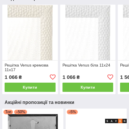
Решітка Venus кремова
Решітка Venus біла 11x24
Реші
11x17
1 066
1 066
1 5
₴
₴
Купити
Купити
Акційні пропозиції та новинки
Топ
–50%
–5%