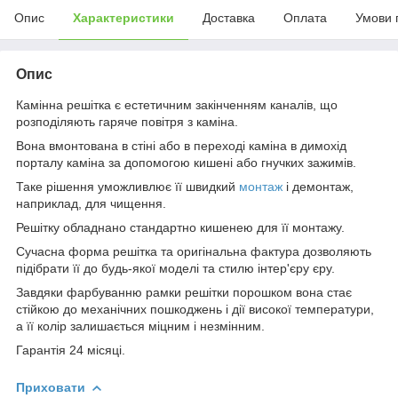
Опис
Характеристики
Доставка
Оплата
Умови 
Опис
Камінна решітка є естетичним закінченням каналів, що
розподіляють гаряче повітря з каміна.
Вона вмонтована в стіні або в переході каміна в димохід
порталу каміна за допомогою кишені або гнучких зажимів.
Таке рішення уможливлює її швидкий
монтаж
і демонтаж,
наприклад, для чищення.
Решітку обладнано стандартно кишенею для її монтажу.
Сучасна форма решітка та оригінальна фактура дозволяють
підібрати її до будь-якої моделі та стилю інтер'єру єру.
Завдяки фарбуванню рамки решітки порошком вона стає
стійкою до механічних пошкоджень і дії високої температури,
а її колір залишається міцним і незмінним.
Гарантія 24 місяці.
Приховати