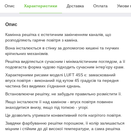
Опис
Характеристики
Доставка
Оплата
Умови 
Опис
Камінна решітка є естетичним закінченням каналів, що
розподіляють гаряче повітря з каміна.
Вона інсталюється в стінку за допомогою кишені та гнучких
кріпильних механізмів.
Решітка виділяється сучасним і мінімалістичним поглядом, а її
подовгаста форма чудово підходить сучасним інтер'єру єрам.
Характерними рисами моделі LUFT 45S є: замаскований
впуск повітря - виконаний під кутом 45 градусів та передня
частина без видимих з'єднання єднань.
Встановлюючи решітку, не забудьте правильно розмістити її.
Якщо інсталюєте її над каміном - впуск повітря повинен
знаходитися внизу, якщо під топкою - угорі.
Це дозволить утримати конвективний потік нагрітого повітря.
Завдяки фарбуванню решітки порошком, її колір залишається
міцним і стійким до дії високої температури, а сама решітка