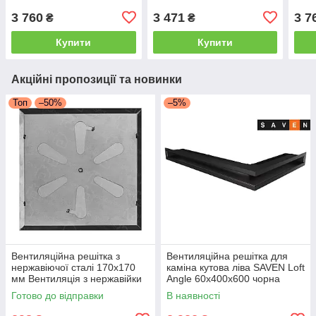
3 760
3 471
3 7
₴
₴
Купити
Купити
Акційні пропозиції та новинки
Топ
–50%
–5%
Вентиляційна решітка з
Вентиляційна решітка для
нержавіючої сталі 170x170
каміна кутова ліва SAVEN Loft
мм Вентиляція з нержавійки
Angle 60х400х600 чорна
для печі
Готово до відправки
В наявності