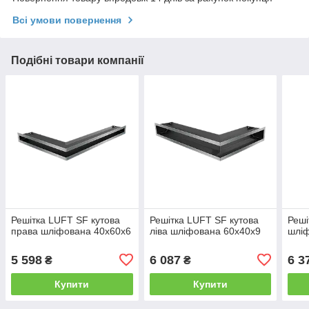
Всі умови повернення
Подібні товари компанії
Решітка LUFT SF кутова
Решітка LUFT SF кутова
Реші
права шліфована 40x60x6
ліва шліфована 60x40x9
шлі
5 598
6 087
6 3
₴
₴
Купити
Купити