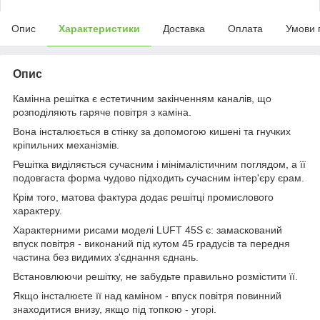
Опис
Характеристики
Доставка
Оплата
Умови 
Опис
Камінна решітка є естетичним закінченням каналів, що
розподіляють гаряче повітря з каміна.
Вона інсталюється в стінку за допомогою кишені та гнучких
кріпильних механізмів.
Решітка виділяється сучасним і мінімалістичним поглядом, а її
подовгаста форма чудово підходить сучасним інтер'єру єрам.
Крім того, матова фактура додає решітці промислового
характеру.
Характерними рисами моделі LUFT 45S є: замаскований
впуск повітря - виконаний під кутом 45 градусів та передня
частина без видимих з'єднання єднань.
Встановлюючи решітку, не забудьте правильно розмістити її.
Якщо інсталюєте її над каміном - впуск повітря повинний
знаходитися внизу, якщо під топкою - угорі.