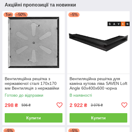
Акційні пропозиції та новинки
Топ
–50%
–5%
Вентиляційна решітка з
Вентиляційна решітка для
нержавіючої сталі 170x170
каміна кутова ліва SAVEN Loft
мм Вентиляція з нержавійки
Angle 60х400х600 чорна
для печі
Готово до відправки
В наявності
298
2 922
₴
₴
596 ₴
3 076 ₴
Купити
Купити
–5%
–5%