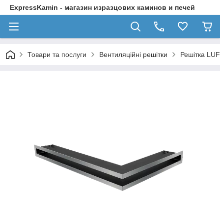
ExpressKamin - магазин изразцових каминов и печей
Товари та послуги
Вентиляційні решітки
Решітка LUF