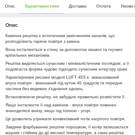
Опис
Характеристики
Доставка
Оплата
Умови 
Опис
Камінна решітка є естетичним закінченням каналів, що
розподіляють гаряче повітря з каміна.
Вона інсталюється в стінку за допомогою кишені та гнучких
кріпильних механізмів.
Решітка виділяється сучасним і мінімалістичним поглядом, а її
подовгаста форма чудово підходить сучасним інтер'єру єрам.
Характерними рисами моделі LUFT 45S є: замаскований
впуск повітря - виконаний під кутом 45 градусів та передня
частина без видимих з'єднання єднань.
Встановлюючи решітку, не забудьте правильно розмістити її.
Якщо інсталюєте її над каміном - впуск повітря повинен
знаходитися внизу, якщо під топкою - угорі.
Це дозволить утримати конвективний потік нагрітого повітря.
Завдяки фарбуванню решітки порошком, її колір залишається
міцним і стійким до дії високої температури, а сама решітка