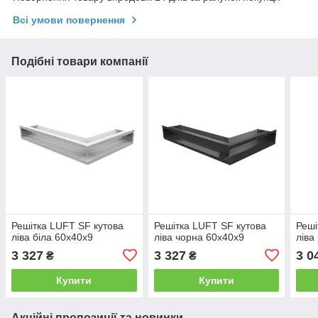
Всі умови повернення
Подібні товари компанії
Решітка LUFT SF кутова
Решітка LUFT SF кутова
Реші
ліва біла 60x40x9
ліва чорна 60x40x9
ліва
3 327
3 327
3 0
₴
₴
Купити
Купити
Акційні пропозиції та новинки