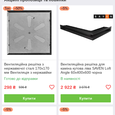
Топ
–50%
–5%
Вентиляційна решітка з
Вентиляційна решітка для
нержавіючої сталі 170x170
каміна кутова ліва SAVEN Loft
мм Вентиляція з нержавійки
Angle 60х400х600 чорна
для печі
Готово до відправки
В наявності
298
2 922
₴
₴
596 ₴
3 076 ₴
Купити
Купити
–5%
–5%