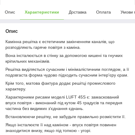
Опис
Характеристики
Доставка
Оплата
Умови 
Опис
Камінна решітка є естетичним закінченням каналів, що
розподіляють гаряче повітря з каміна.
Вона інсталюється в стінку за допомогою кишені та гнучких
кріпильних механізмів.
Решітка виділяється сучасним і мінімалістичним поглядом, а її
подовгаста форма чудово підходить сучасним інтер'єру єрам.
Крім того, матова фактура додає решітці промислового
характеру.
Характерними рисами моделі LUFT 45S є: замаскований
впуск повітря - виконаний під кутом 45 градусів та передня
частина без видимих з'єднання єднань.
Встановлюючи решітку, не забудьте правильно розмістити її.
Якщо інсталюєте її над каміном - впуск повітря повинен
знаходитися внизу, якщо під топкою - угорі.