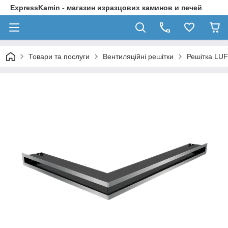
ExpressKamin - магазин изразцових каминов и печей
Товари та послуги
Вентиляційні решітки
Решітка LUF