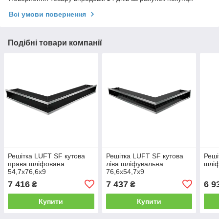
Всі умови повернення
Подібні товари компанії
Решітка LUFT SF кутова
Решітка LUFT SF кутова
Реші
права шліфована
ліва шліфувальна
шліф
54,7x76,6x9
76,6x54,7x9
7 416
7 437
6 9
₴
₴
Купити
Купити