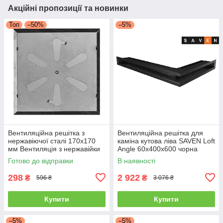
Акційні пропозиції та новинки
Топ
–50%
–5%
Вентиляційна решітка з
Вентиляційна решітка для
нержавіючої сталі 170x170
каміна кутова ліва SAVEN Loft
мм Вентиляція з нержавійки
Angle 60х400х600 чорна
для печі
Готово до відправки
В наявності
298
2 922
₴
₴
596 ₴
3 076 ₴
Купити
Купити
–5%
–5%