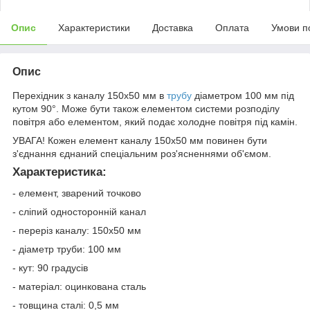
Опис
Характеристики
Доставка
Оплата
Умови п
Опис
Перехідник з каналу 150х50 мм в
трубу
діаметром 100 мм під
кутом 90°. Може бути також елементом системи розподілу
повітря або елементом, який подає холодне повітря під камін.
УВАГА! Кожен елемент каналу 150х50 мм повинен бути
з'єднання єднаний спеціальним роз'ясненнями об'ємом.
Характеристика:
- елемент, зварений точково
- сліпий односторонній канал
- переріз каналу: 150x50 мм
- діаметр труби: 100 мм
- кут: 90 градусів
- матеріал: оцинкована сталь
- товщина сталі: 0,5 мм