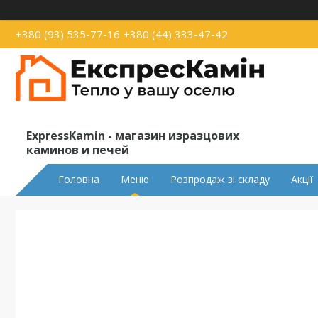
+380 (93) 535-77-16
+380 (44) 333-47-42
ExpressKamin - магазин изразцових
каминов и печей
Головна
Меню
Розпродаж зі складу
Акції