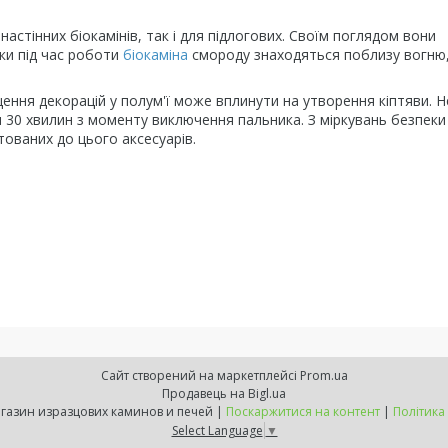
настінних біокамінів, так і для підлогових. Своїм поглядом вони
ьки під час роботи
біокаміна
смороду знаходяться поблизу вогню,
ення декорацій у полум'ї може вплинути на утворення кіптяви. Н
30 хвилин з моменту виключення пальника. З міркувань безпеки
ованих до цього аксесуарів.
Сайт створений на маркетплейсі
Prom.ua
Продавець на Bigl.ua
ExpressKamin - магазин изразцових каминов и печей |
Поскаржитися на контент
|
Політика
Select Language
▼