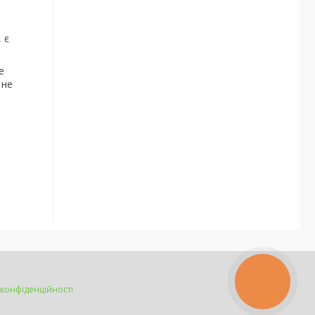
 є
е
 не
КНОПКА
ЗВ'ЯЗКУ
 конфіденційності