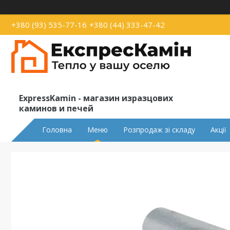
+380 (93) 535-77-16
+380 (44) 333-47-42
ExpressKamin - магазин изразцових
каминов и печей
Головна
Меню
Розпродаж зі складу
Акції