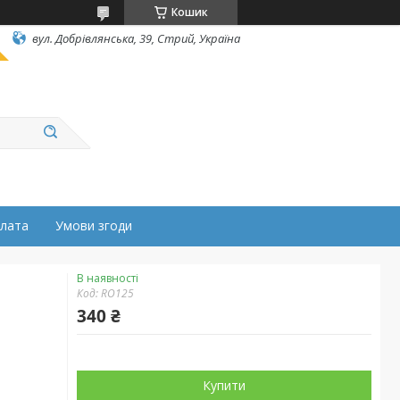
Кошик
вул. Добрівлянська, 39, Стрий, Україна
плата
Умови згоди
В наявності
Код:
RO125
340 ₴
Купити