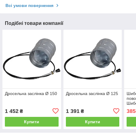
Всі умови повернення
Подібні товари компанії
Дросельна заслінка Ø 150
Дросельна заслінка Ø 125
Шибе
пово
Шибе
зі ст
1 452
1 391
385
₴
₴
дим
Купити
Купити