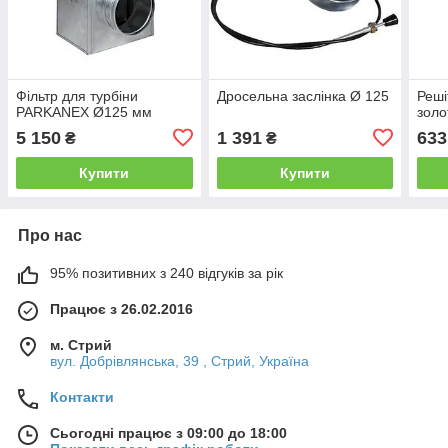
Фільтр для турбіни
Дросельна заслінка Ø 125
Реші
PARKANEX Ø125 мм
золо
5 150
1 391
633
₴
₴
Купити
Купити
Про нас
95% позитивних з 240 відгуків за рік
Працює з 26.02.2016
м. Стрий
вул. Добрівлянська, 39 , Стрий, Україна
Контакти
Сьогодні працює з 09:00 до 18:00