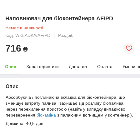
Наповнювач для біоконтейнера AF/PD
Немає в наявності
Код: WKLADKA/AF/PD
Роздріб
716
₴
Опис
Характеристики
Доставка
Оплата
Умови п
Опис
Абсорбуюча / поглинаюча вкладка для біоконтейнера, що
зменшує витрату палива і захищає від розливу біопалива
через перехилення пристрою (навіть у випадку випадково
перевернення
біокаміна
з палаючим вогнищем у контейнері).
Довжина: 40,5 див.