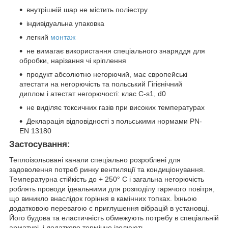
внутрішній шар не містить поліестру
індивідуальна упаковка
легкий
монтаж
не вимагає використання спеціального знаряддя для
обробки, нарізання чі кріплення
продукт абсолютно негорючий, має європейські
атестати на негорючість та польський Гігієнічний
диплом і атестат негорючості: клас С-s1, d0
не виділяє токсичних газів при високих температурах
Декларація відповідності з польськими нормами PN-
EN 13180
Застосування:
Теплоізольовані канали спеціально розроблені для
задоволення потреб ринку вентиляції та кондиціонування.
Температурна стійкість до + 250° C і загальна негорючість
роблять проводи ідеальними для розподілу гарячого повітря,
що виникло внаслідок горіння в камінних топках. Їхньою
додатковою перевагою є приглушення вібрацій в установці.
Його будова та еластичність обмежують потребу в спеціальній
арматурі, і додатково термічно ізолюють.