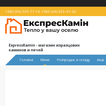
+380 (93) 535-77-16
+380 (44) 333-47-42
ExpressKamin - магазин изразцових
каминов и печей
Головна
Меню
Розпродаж зі складу
Акції