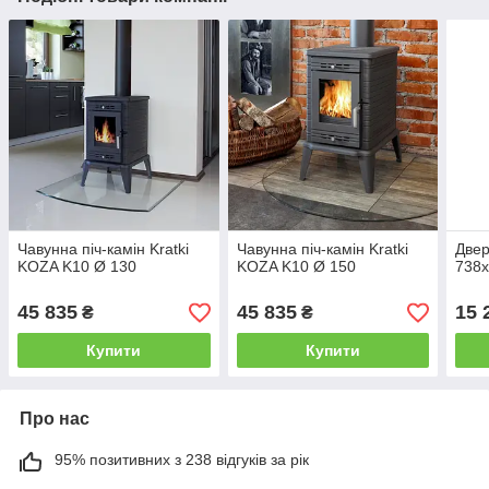
Чавунна піч-камін Kratki
Чавунна піч-камін Kratki
Двер
KOZA K10 Ø 130
KOZA K10 Ø 150
738
45 835
45 835
15 
₴
₴
Купити
Купити
Про нас
95% позитивних з 238 відгуків за рік