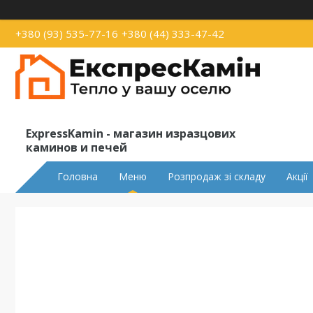
+380 (93) 535-77-16
+380 (44) 333-47-42
ExpressKamin - магазин изразцових
каминов и печей
Головна
Меню
Розпродаж зі складу
Акції