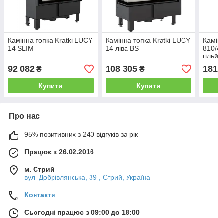
Камінна топка Kratki LUCY
Камінна топка Kratki LUCY
Камі
14 SLIM
14 ліва BS
810/
гіль
92 082
108 305
181
₴
₴
Купити
Купити
Про нас
95% позитивних з 240 відгуків за рік
Працює з 26.02.2016
м. Стрий
вул. Добрівлянська, 39 , Стрий, Україна
Контакти
Сьогодні працює з 09:00 до 18:00