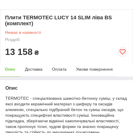
Плити TERMOTEC LUCY 14 SLIM ліва BS
(комплект)
Немає в наявності
Роздріб
13 158
₴
Опис
Доставка
Оплата
Умови повернення
Опис
TERMOTEC - спеціалізована шамотно-бетонну суміш, у склад
якої входити керамічний матеріал з шиферу та оксидів
алюмінію, спеціально підібраний бетон та суміш оксидів, що
покращують специфічні властивості суміші. Інноваційна
підкладка, зберігаючи відмінні накопичувальні властивості,
також пропонує точні, чудові форми та значно покращену
твердість та стійкість до механічних пошкоджень.