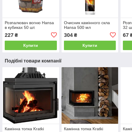
Розпалювач вогню Hansa
Очисник камінного скла
Розп
в кубиках 50 шт.
Hansa 500 мл
32 ш
227
304
67
₴
₴
Купити
Купити
Подібні товари компанії
Камінна топка Kratki
Камінна топка Kratki
Камі