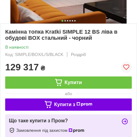
Камінна топка Kratki SIMPLE 12 BS ліва в
обудові BOX стальний - чорний
В наявності
Код: SIMPLE/BOX/L/S/BLACK
Роздріб
129 317
₴
Купити
або
Купити з
Що таке купити з Пром?
Замовлення під захистом