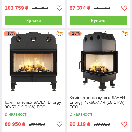
103 759
87 374
₴
₴
126 536 ₴
106 554 ₴
Купити
Купити
–18%
–18%
Камінна топка кутова SAVEN
Камінна топка SAVEN Energy
Energy 75х50х47R (15,1 kW)
90х50 (19,0 kW) ECO
ECO
В наявності
В наявності
89 950
90 119
₴
₴
109 695 ₴
109 901 ₴