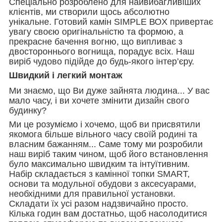
Спеціально розроблено для найвибагливіших
клієнтів, ми створили щось абсолютно
унікальне. Готовий камін SIMPLE ВОX привертає
увагу своєю оригінальністю та формою, а
прекрасне бачення вогню, що випливає з
двостороннього вогнища, порадує всіх. Наш
виріб чудово підійде до будь-якого інтер’єру.
Швидкий і легкий монтаж
Ми знаємо, що Ви дуже зайнята людина... У вас
мало часу, і ви хочете змінити дизайн свого
будинку?
Ми це розуміємо і хочемо, щоб ви присвятили
якомога більше вільного часу своїй родині та
власним бажанням... Саме тому ми розробили
наш виріб таким чином, щоб його встановлення
було максимально швидким та інтуїтивним.
Набір складається з камінної топки SMART,
основи та модульної обудови з аксесуарами,
необхідними для правильної установки.
Складати їх усі разом надзвичайно просто.
Кілька годин вам достатньо, щоб насолодитися