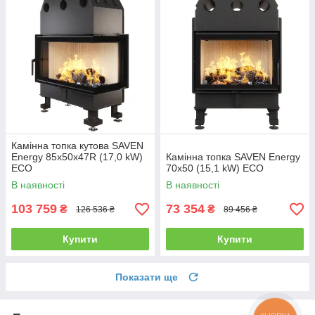
Камінна топка кутова SAVEN
Energy 85х50х47R (17,0 kW)
Камінна топка SAVEN Energy
ECO
70х50 (15,1 kW) ECO
В наявності
В наявності
103 759
73 354
₴
₴
126 536 ₴
89 456 ₴
Купити
Купити
Показати ще