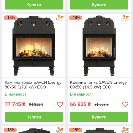
Купити
Купити
–18%
–18%
Камінна топка SAVEN Energy
Камінна топка SAVEN Energy
80х50 (17,0 kW) ECO
60х50 (14,5 kW) ECO
В наявності
В наявності
77 745
66 935
₴
₴
94 812 ₴
81 628 ₴
Купити
Купити
–18%
–18%