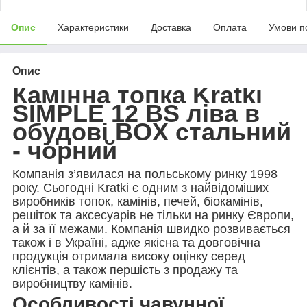
Опис
Характеристики
Доставка
Оплата
Умови п
Опис
Камінна топка Kratki
SIMPLE 12 BS ліва в
обудові BOX стальний
- чорний
Компанія з’явилася на польському ринку 1998
року. Сьогодні Kratki є одним з найвідоміших
виробників топок, камінів, печей, біокамінів,
решіток та аксесуарів не тільки на ринку Європи,
а й за її межами. Компанія швидко розвивається
також і в Україні, адже якісна та довговічна
продукція отримала високу оцінку серед
клієнтів, а також першість з продажу та
виробництву камінів.
Особливості чавунної