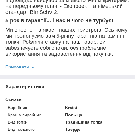
відповідає найсуворішим екологічним критеріям,
на передньому плані - Екопроект та німецький
стандарт BImSchV 2.
5 років гарантії... і Вас нічого не турбує!
Ми впевнені в якості наших пристроїв. Ось чому
ми пропонуємо вам 5-річну гарантію на камінні
топки. Роблячи ставку на наш товар, ви
забезпечуєте собі спокій, безпроблемне
використання та задоволення від покупки.
Приховати
Характеристики
Основні
Виробник
Kratki
Країна виробник
Польща
Вид топки
Традиційна топка
Вид пального
Тверде