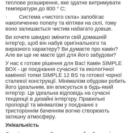
теплове розширення, яке здатне витримувати
температури до 800 ° C;
· Система «чистого скла» запобігає
накопиченню попелу та кіптяви на склі, тому
воно залишається чистим набагато довше.
Ви хочете швидко змінити свій домашній
інтер’єр, щоб він набув оригінального та
виразного характеру? Ви думаєте про камін?
Але ви ще не маєте ідеї для його забудови?
У нас є готове рішення для Вас! Камін SIMPLE
ВОX - це поєднання сучасної та екологічної
камінної топки SIMPLE 12 BS та готової чорної
сталевої конструкції. Мінімалізм обудови робить
його ідеальним, він вписується в будь-який
інтер’єр. Це ідеальна відповідь на сучасні
тенденції в дизайні інтер’єру. Правильні
пропорції та мінімалізм у поєднанні з
тристороннім баченням вогню створюють
затишну атмосферу.
Унікальність