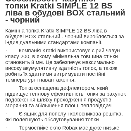
топки Kratki SIMPLE 12 BS
ліва в обудові BOX стальний
- чорний
Камінна топка Kratki SIMPLE 12 BS ліва в
обудові BOX стальний - чорний виробляється за
індивідуальними стандартами компанії.
· Компанія Kratki використовує сірий чавун
класу 200, в якому мінімальна товщина стінки
становить 8 мм. Це забезпечує максимально
високу акумулятивну здатність топок, а також
робить їх здатними витримувати постійні
температурні навантаження.
· Топка оснащена дефлектором, який
підвищує теплову ефективність топки за рахунок
подовження шляху проходження продуктів
згоряння та збільшення площі тепловіддачі.
· Є ящик для попелу і колосникова решітка,
які полегшують обслуговування топки.
· Термостійке скло Robax має дуже низьке