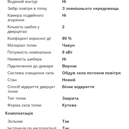
Водяний контур
Ні
Забір повітря в топку
З зовнішнього середовища
Камера подвійного
Ні
згоряння
Кількість шибок у
2
дверцятах
Коефіцієнт корисної дії
80 %
Матеріал топки
Чавун
Потужність номінальна
8 кВт
Наявність шибера
Ні
Підключення до димаря
Верхнє
Система очищення скла
Обдув скла потоком повітря
Стан
Новий
Спосіб відкриття дверцят
Бічне відкриття
топки
Тип топки
Закрита
Форма скла топки
Кутове
Комплектація
Зольник
Так
Інструкція по експлуатації
Так