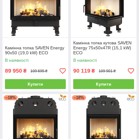
Камінна топка кутова SAVEN
Камінна топка SAVEN Energy
Energy 75х50х47R (15,1 kW)
90х50 (19,0 kW) ECO
ECO
В наявності
В наявності
89 950
90 119
₴
₴
109 695 ₴
109 901 ₴
Купити
Купити
–18%
–18%