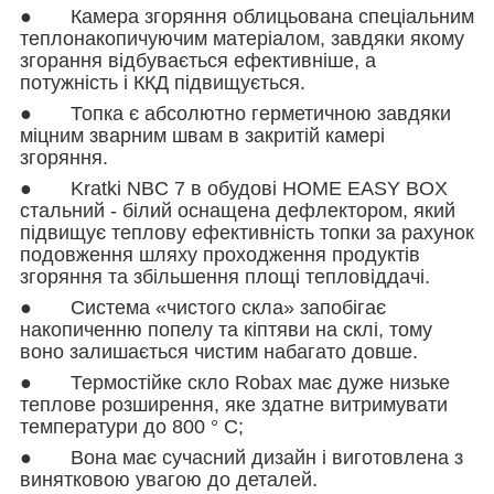
● Камера згоряння облицьована спеціальним
теплонакопичуючим матеріалом, завдяки якому
згорання відбувається ефективніше, а
потужність і ККД підвищується.
● Топка є абсолютно герметичною завдяки
міцним зварним швам в закритій камері
згоряння.
● Kratki NBC 7 в обудові HOME EASY BOX
стальний - білий оснащена дефлектором, який
підвищує теплову ефективність топки за рахунок
подовження шляху проходження продуктів
згоряння та збільшення площі тепловіддачі.
● Система «чистого скла» запобігає
накопиченню попелу та кіптяви на склі, тому
воно залишається чистим набагато довше.
● Термостійке скло Robax має дуже низьке
теплове розширення, яке здатне витримувати
температури до 800 ° C;
● Вона має сучасний дизайн і виготовлена з
винятковою увагою до деталей.