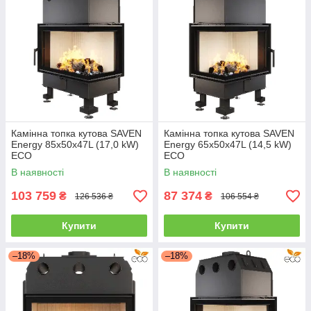
Камінна топка кутова SAVEN
Камінна топка кутова SAVEN
Energy 85х50х47L (17,0 kW)
Energy 65х50х47L (14,5 kW)
ECO
ECO
В наявності
В наявності
103 759
87 374
₴
₴
126 536 ₴
106 554 ₴
Купити
Купити
–18%
–18%