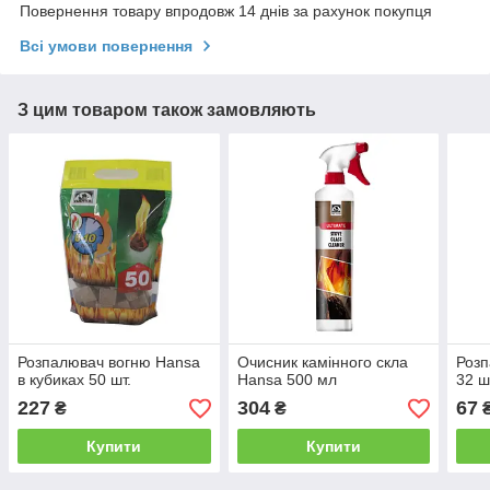
Повернення товару впродовж 14 днів за рахунок покупця
Всі умови повернення
З цим товаром також замовляють
Розпалювач вогню Hansa
Очисник камінного скла
Розп
в кубиках 50 шт.
Hansa 500 мл
32 ш
227
304
67
₴
₴
Купити
Купити