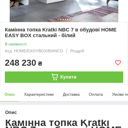
Камінна топка Kratki NBC 7 в обудові HOME
EASY BOX стальний - білий
В наявності
Код: HOME/EASY/BOX/BIANCO
Роздріб
248 230
₴
Купити
Опис
Характеристики
Доставка
Оплата
Умови п
Опис
Камінна топка Kratki