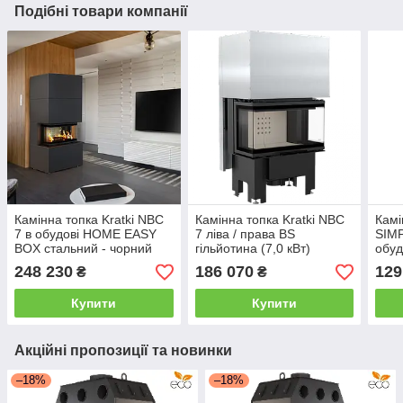
Подібні товари компанії
Камінна топка Kratki NBC
Камінна топка Kratki NBC
Камі
7 в обудові HOME EASY
7 ліва / права BS
SIMP
BOX стальний - чорний
гільйотина (7,0 кВт)
обуд
чор
248 230
186 070
129
₴
₴
Купити
Купити
Акційні пропозиції та новинки
–18%
–18%