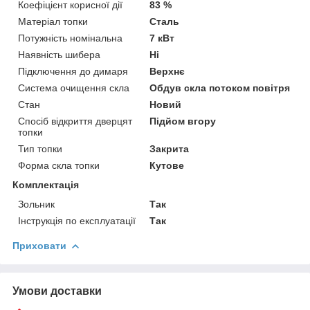
Коефіцієнт корисної дії
83 %
Матеріал топки
Сталь
Потужність номінальна
7 кВт
Наявність шибера
Ні
Підключення до димаря
Верхнє
Система очищення скла
Обдув скла потоком повітря
Стан
Новий
Спосіб відкриття дверцят
Підйом вгору
топки
Тип топки
Закрита
Форма скла топки
Кутове
Комплектація
Зольник
Так
Інструкція по експлуатації
Так
Приховати
Умови доставки