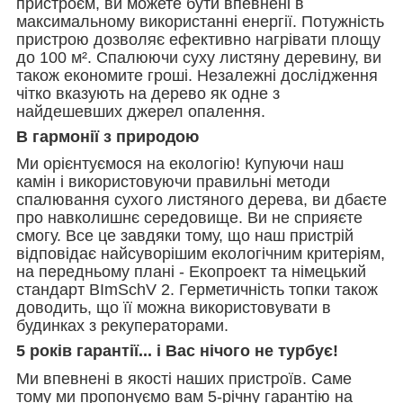
пристроєм, ви можете бути впевнені в
максимальному використанні енергії. Потужність
пристрою дозволяє ефективно нагрівати площу
до 100 м². Спалюючи суху листяну деревину, ви
також економите гроші. Незалежні дослідження
чітко вказують на дерево як одне з
найдешевших джерел опалення.
В гармонії з природою
Ми орієнтуємося на екологію! Купуючи наш
камін і використовуючи правильні методи
спалювання сухого листяного дерева, ви дбаєте
про навколишнє середовище. Ви не сприяєте
смогу. Все це завдяки тому, що наш пристрій
відповідає найсуворішим екологічним критеріям,
на передньому плані - Екопроект та німецький
стандарт BImSchV 2. Герметичність топки також
доводить, що її можна використовувати в
будинках з рекуператорами.
5 років гарантії... і Вас нічого не турбує!
Ми впевнені в якості наших пристроїв. Саме
тому ми пропонуємо вам 5-річну гарантію на