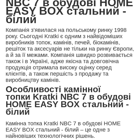
NBC 7 в обудові HOME
EASY BOX стальний -
білий
Компанія з’явилася на польському ринку 1998
року. Сьогодні Kratki є одним з найвідоміших
виробників топок, камінів, печей, біокамінів,
решіток та аксесуарів не тільки на ринку Європи,
а й за її межами. Компанія швидко розвивається
також і в Україні, адже якісна та довговічна
продукція отримала високу оцінку серед
клієнтів, а також першість з продажу та
виробництву камінів.
Особливості камінної
топки Kratki NBC 7 в обудові
HOME EASY BOX стальний -
білий
Камінна топка Kratki NBC 7 в обудові HOME
EASY BOX стальний - білий – це одне з
найновіших технологічних рішень.