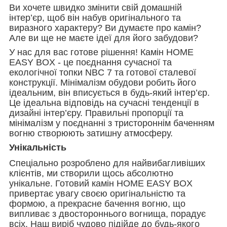
Ви хочете швидко змінити свій домашній
інтер’єр, щоб він набув оригінального та
виразного характеру? Ви думаєте про камін?
Але ви ще не маєте ідеї для його забудови?
У нас для вас готове рішення! Камін HOME
EASY BOX - це поєднання сучасної та
екологічної топки NBC 7 та готової сталевої
конструкції. Мінімалізм обудови робить його
ідеальним, він вписується в будь-який інтер’єр.
Це ідеальна відповідь на сучасні тенденції в
дизайні інтер’єру. Правильні пропорції та
мінімалізм у поєднанні з тристороннім баченням
вогню створюють затишну атмосферу.
Унікальність
Спеціально розроблено для найвибагливіших
клієнтів, ми створили щось абсолютно
унікальне. Готовий камін HOME EASY BOX
привертає увагу своєю оригінальністю та
формою, а прекрасне бачення вогню, що
випливає з двостороннього вогнища, порадує
всіх. Наш виріб чудово підійде до будь-якого