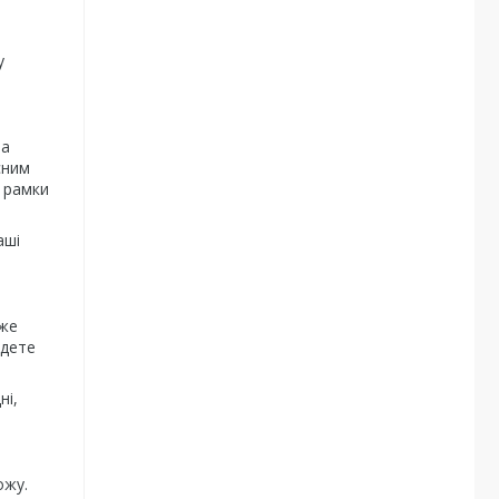
у
та
сним
а рамки
аші
уже
удете
ні,
ожу.