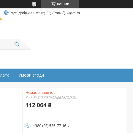
Кошик
вул. Добрівлянська, 39, Стрий, Україна
плата
Умови згоди
Немає в наявності
Код:
PATIO/G30/37MBAR/Q/F/M
112 064 ₴
+380 (93) 535-77-16