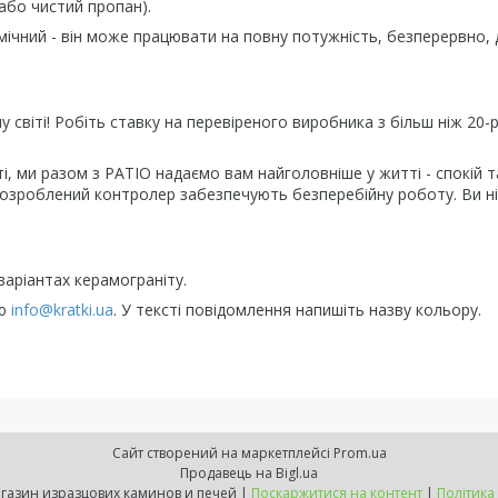
або чистий пропан).
ічний - він може працювати на повну потужність, безперервно, 
му світі! Робіть ставку на перевіреного виробника з більш ніж 20-
, ми разом з PATIO надаємо вам найголовніше у житті - спокій т
розроблений контролер забезпечують безперебійну роботу. Ви н
варіантах керамограніту.
ою
info@kratki.ua
. У тексті повідомлення напишіть назву кольору.
Сайт створений на маркетплейсі
Prom.ua
Продавець на Bigl.ua
ExpressKamin - магазин изразцових каминов и печей |
Поскаржитися на контент
|
Політика