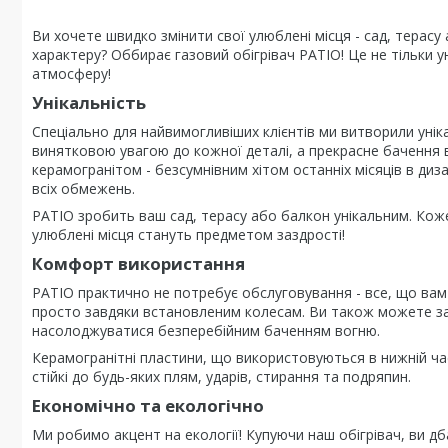
Ви хочете швидко змінити свої улюблені місця - сад, терас
характеру? Оббирає газовий обігрівач PATIO! Це не тільки 
атмосферу!
Унікальність
Спеціально для найвимогливіших клієнтів ми витворили унік
винятковою увагою до кожної деталі, а прекрасне бачення 
керамогранітом - безсумнівним хітом останніх місяців в дизай
всіх обмежень.
PATIO зробить ваш сад, терасу або балкон унікальним. Коже
улюблені місця стануть предметом заздрості!
Комфорт використання
PATIO практично не потребує обслуговування - все, що вам 
просто завдяки встановленим колесам. Ви також можете заб
насолоджуватися безперебійним баченням вогню.
Керамогранітні пластини, що використовуються в нижній част
стійкі до будь-яких плям, ударів, стирання та подряпин.
Економічно та екологічно
Ми робимо акцент на екології! Купуючи наш обігрівач, ви 