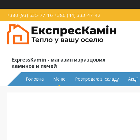
+380 (93) 535-77-16
+380 (44) 333-47-42
ExpressKamin - магазин изразцових
каминов и печей
Головна
Меню
Розпродаж зі складу
Акції