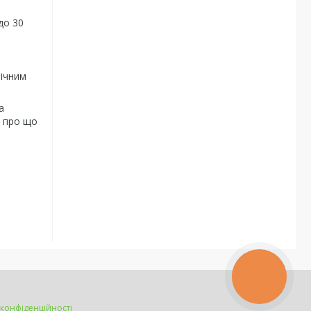
до 30
річним
а
і про що
КНОПКА
ЗВ'ЯЗКУ
 конфіденційності