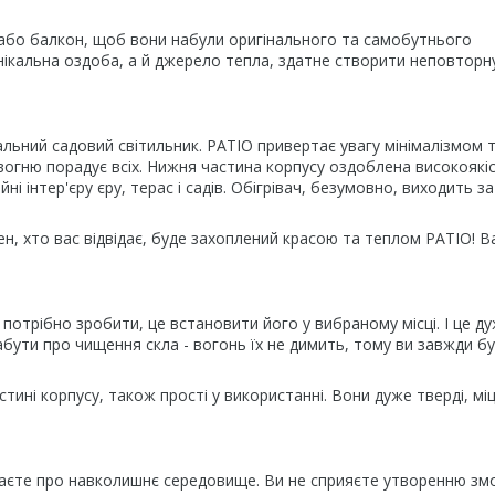
у або балкон, щоб вони набули оригінального та самобутнього
унікальна оздоба, а й джерело тепла, здатне створити неповторн
альний садовий світильник. PATIO привертає увагу мінімалізмом 
вогню порадує всіх. Нижня частина корпусу оздоблена високоякі
ні інтер'єру єру, терас і садів. Обігрівач, безумовно, виходить з
н, хто вас відвідає, буде захоплений красою та теплом PATIO! В
потрібно зробити, це встановити його у вибраному місці. І це д
ути про чищення скла - вогонь їх не димить, тому ви завжди б
ині корпусу, також прості у використанні. Вони дуже тверді, міц
дбаєте про навколишнє середовище. Ви не сприяєте утворенню зм