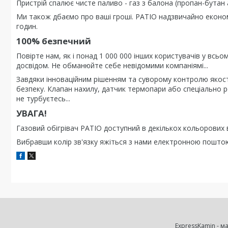
Пристрій спалює чисте паливо - газ з балона (пропан-бутан 
Ми також дбаємо про ваші гроші. PATIO надзвичайно економ
годин.
100% безпечний
Повірте нам, як і понад 1 000 000 інших користувачів у всьо
досвідом. Не обманюйте себе невідомими компаніямі...
Завдяки інноваційним рішенням та суворому контролю якості
безпеку. Клапан нахилу, датчик термопари або спеціально 
не турбуєтесь...
УВАГА!
Газовий обігрівач PATIO доступний в декількох кольорових 
Вибравши колір зв'язку яжіться з нами електронною пошт