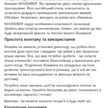
біокамін NОVEMВER. Він привертає увагу своїми ідеальними
пропорціями. Його англійський стиль, елегантність та
сучасність додадуть приміщенню оригінальних вимірів.
Обігрівач, безумовно, виходить за рамки всіх обмежень.
NОVEMВER надає необмежені можливості організації.
Зробить ваш інтер’єр неповторним. Кожен, хто завітає до вас,
буде зачарований красою та теплом вашого біокаміна!
Простота монтажу та використання
Біокамін не вимагає установки димоходу, що робить його
монтаж дуже простим і швидким. Це займе у вас буквально
кілька хвилин. Все, що вам потрібно зробити, - це скласти
кілька елементів і поставити біоконтейнер у призначене для
цього місце. Розділення біокаміна на складальні частини
дозволяє транспортувати його в упаковці, що в той же час
впливає на ваші заощадження та зменшує витрати на
доставку.
Потрібна лише хвилина, щоб ви насолодилися теплом та
видом на вогонь. Налийте біопаливо до рівня, позначеного в
контейнері, підпаліть і готово!
Важливо - ви можете загасити полум’я в будь-який час.
Екологічне опалення