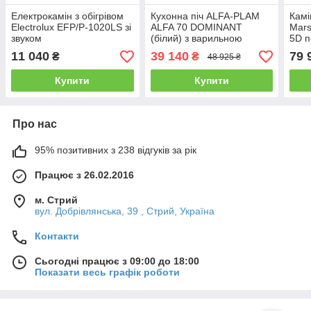
Електрокамін з обігрівом
Кухонна піч ALFA-PLAM
Камі
Electrolux EFP/P-1020LS зі
ALFA 70 DOMINANT
Mars
звуком
(білий) з варильною
5D п
поверхнею та духовкою
звук
11 040
39 140
79 
₴
₴
48 925 ₴
опалювально-варильна
Купити
Купити
Про нас
95% позитивних з 238 відгуків за рік
Працює з 26.02.2016
м. Стрий
вул. Добрівлянська, 39 , Стрий, Україна
Контакти
Сьогодні працює з 09:00 до 18:00
Показати весь графік роботи