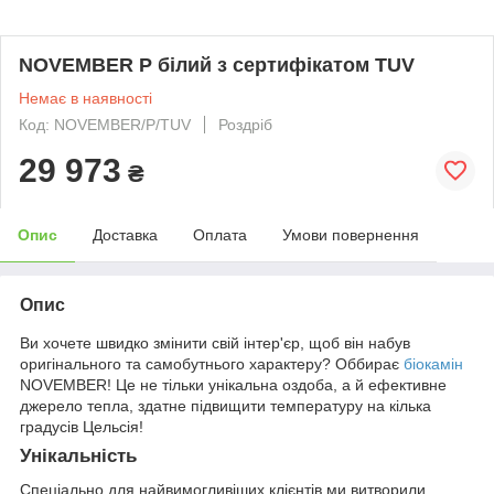
NOVEMBER P білий з сертифікатом TUV
Немає в наявності
Код: NOVEMBER/P/TUV
Роздріб
29 973
₴
Опис
Доставка
Оплата
Умови повернення
Опис
Ви хочете швидко змінити свій інтер'єр, щоб він набув
оригінального та самобутнього характеру? Оббирає
біокамін
NОVEMВER! Це не тільки унікальна оздоба, а й ефективне
джерело тепла, здатне підвищити температуру на кілька
градусів Цельсія!
Унікальність
Спеціально для найвимогливіших клієнтів ми витворили