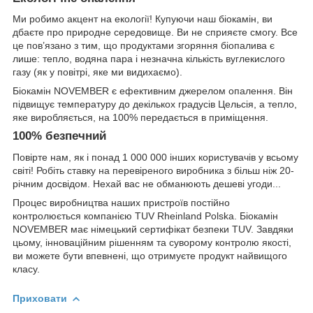
Ми робимо акцент на екології! Купуючи наш біокамін, ви
дбаєте про природне середовище. Ви не сприяєте смогу. Все
це пов’язано з тим, що продуктами згоряння біопалива є
лише: тепло, водяна пара і незначна кількість вуглекислого
газу (як у повітрі, яке ми видихаємо).
Біокамін NОVEMВER є ефективним джерелом опалення. Він
підвищує температуру до декількох градусів Цельсія, а тепло,
яке виробляється, на 100% передається в приміщення.
100% безпечний
Повірте нам, як і понад 1 000 000 інших користувачів у всьому
світі! Робіть ставку на перевіреного виробника з більш ніж 20-
річним досвідом. Нехай вас не обманюють дешеві угоди...
Процес виробництва наших пристроїв постійно
контролюється компанією TUV Rheinland Polska. Біокамін
NОVEMВER має німецький сертифікат безпеки TUV. Завдяки
цьому, інноваційним рішенням та суворому контролю якості,
ви можете бути впевнені, що отримуєте продукт найвищого
класу.
Приховати