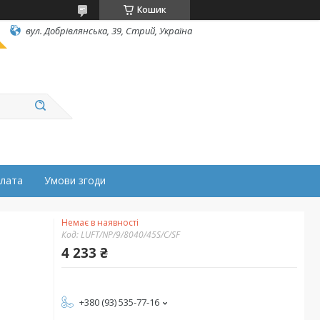
Кошик
вул. Добрівлянська, 39, Стрий, Україна
плата
Умови згоди
Немає в наявності
Код:
LUFT/NP/9/8040/45S/C/SF
4 233 ₴
+380 (93) 535-77-16