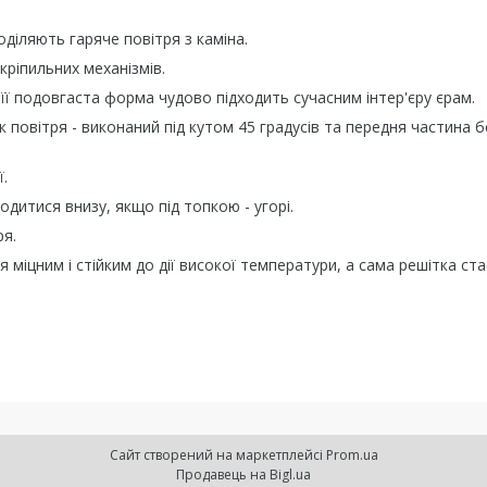
діляють гаряче повітря з каміна.
кріпильних механізмів.
 її подовгаста форма чудово підходить сучасним інтер'єру єрам.
 повітря - виконаний під кутом 45 градусів та передня частина б
.
одитися внизу, якщо під топкою - угорі.
ря.
міцним і стійким до дії високої температури, а сама решітка ста
Сайт створений на маркетплейсі
Prom.ua
Продавець на Bigl.ua