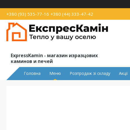
+380 (93) 535-77-16
+380 (44) 333-47-42
ExpressKamin - магазин изразцових
каминов и печей
Головна
Меню
Розпродаж зі складу
Акції