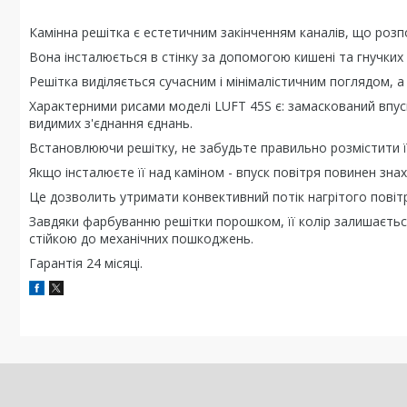
Камінна решітка є естетичним закінченням каналів, що розпо
Вона інсталюється в стінку за допомогою кишені та гнучких 
Решітка виділяється сучасним і мінімалістичним поглядом, а
Характерними рисами моделі LUFT 45S є: замаскований впуск
видимих з'єднання єднань.
Встановлюючи решітку, не забудьте правильно розмістити її
Якщо інсталюєте її над каміном - впуск повітря повинен знах
Це дозволить утримати конвективний потік нагрітого повіт
Завдяки фарбуванню решітки порошком, її колір залишається 
стійкою до механічних пошкоджень.
Гарантія 24 місяці.