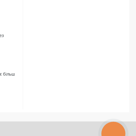
ез
є більш
КНОПКА
ЗВ'ЯЗКУ