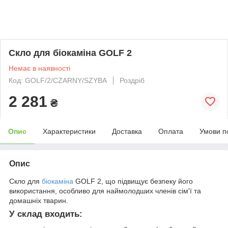
Скло для біокаміна GOLF 2
Немає в наявності
Код: GOLF/2/CZARNY/SZYBA
Роздріб
2 281
₴
Опис
Характеристики
Доставка
Оплата
Умови п
Опис
Скло для
біокаміна
GOLF 2, що підвищує безпеку його
використання, особливо для наймолодших членів сім'ї та
домашніх тварин.
У склад входить: