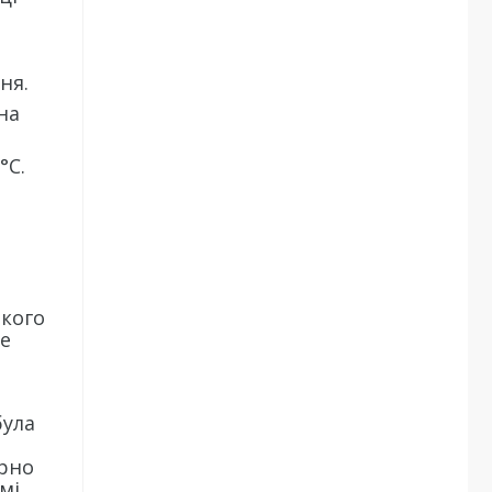
ня.
на
°C.
якого
де
була
ірно
мі,