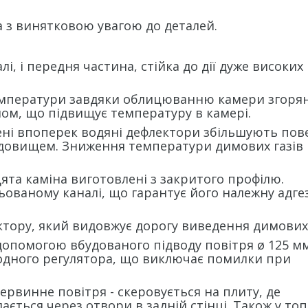
 з винятковою увагою до деталей.
і, і передня частина, стійка до дії дуже високих
емператури завдяки облицюванню камери згоря
м, що підвищує температуру в камері.
щені впоперек водяні дефлектори збільшують по
едовищем. Зниження температури димових газів
ята каміна виготовлені з закритого профілю.
ованому каналі, що гарантує його належну адге
тору, який видовжує дорогу виведення димових 
 допомогою вбудованого підводу повітря ø 125 мм
одного регулятора, що виключає помилки при
ервинне повітря - скеровується на плиту, де
ається через отвори в задній стінці. Також у топ