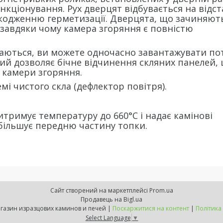
ункціонування. Рух дверцят відбувається на відст
шкодженню герметизації. Дверцята, що зачиняють
завдяки чому камера згоряння є повністю
каються, ви можете одночасно завантажувати по
кий дозволяє бічне відчинення скляних панелей,
 камери згоряння.
і чистого скла (дефлектор повітря).
итримує температуру до 660°C і надає камінові
збільшує передню частину топки.
Сайт створений на маркетплейсі
Prom.ua
Продавець на Bigl.ua
ExpressKamin - магазин изразцових каминов и печей |
Поскаржитися на контент
|
Політика
Select Language
▼