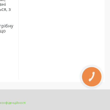
ані
ся, з
трібну
 що
КНОПКА
ЗВ'ЯЗКУ
 конфіденційності