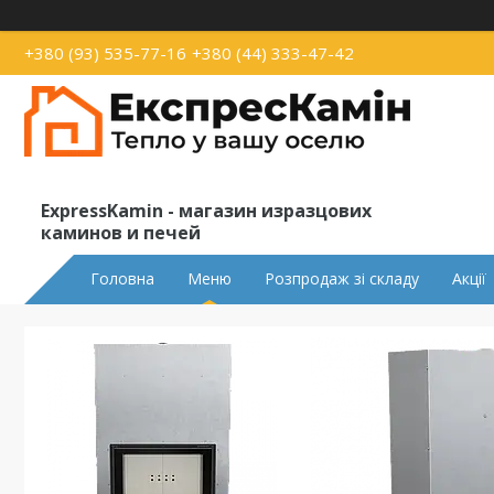
+380 (93) 535-77-16
+380 (44) 333-47-42
ExpressKamin - магазин изразцових
каминов и печей
Головна
Меню
Розпродаж зі складу
Акції