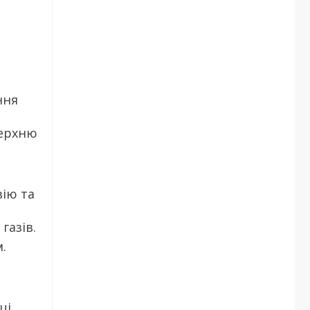
ння
верхню
зію та
газів.
.
ці