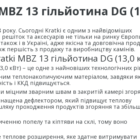
MBZ 13 гільйотина DG (1
 року. Сьогодні Kratki є одним з найвідоміших
, решіток та аксесуарів не тільки на ринку Європи
акож і в Україні, адже якісна та довговічна прод
кож першість з продажу та виробництву камінів.
atki MBZ 13 гільйотина DG (13,0 
3,0 кВт) – це одне з найновіших технологічних р
им теплонакопичуючим матеріалом, завдяки я
ість і ККД підвищується.
міцним зварним швам в закритій камері згоря
оснащена дефлектором, який підвищує теплову
шляху проходження продуктів згоряння та збіль
ченню попелу та кіптяви на склі, тому воно
 теплове розширення, яке здатне витримувати