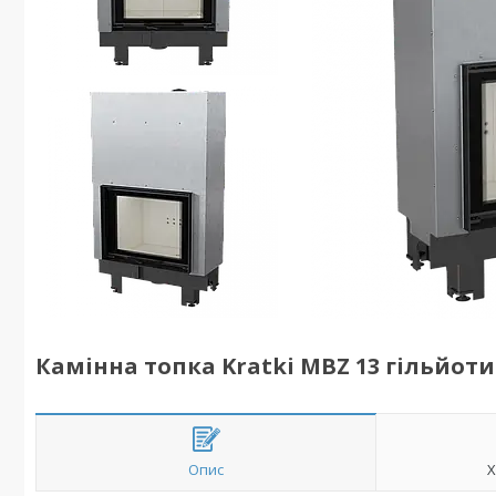
Камінна топка Kratki MBZ 13 гільйотин
Опис
Х