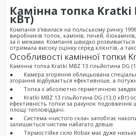
Камінна топка Kratki 
кВт)
Компанія з’явилася на польському ринку 1998
виробників топок, камінів, печей, біокамінів
за її межами. Компанія швидко розвивається т
отримала високу оцінку серед клієнтів, а та
Особливості камінної топки Kr
Камінна топка Kratki MBZ 13 гільйотина DG (1
● Камера згоряння облицьована спеціальн
згорання відбувається ефективніше, а потужн
● Топка є абсолютно герметичною завдяки 
● Kratki MBZ 13 гільйотина DG (13,0 кВт) 
ефективність топки за рахунок подовження 
площі тепловіддачі.
● Система «чистого скла» запобігає накопи
залишається чистим набагато довше.
● Термостійке скло Robax має дуже низьке