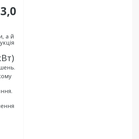
3,0
, а й
укція
кВт)
ішень.
кому
ння.
шення