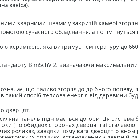
на завіса).
цними зварними швами у закритій камері згорян
помогою сучасного обладнання, а потім гнуться 
ою керамікою, яка витримує температуру до 660
 стандарту BImSchV 2, визначаючи максимальний
означає, що паливо згоряє до дрібного попелу, 
в такий спосіб теплова енергія від деревини бу
о дверцят.
 скляна панель піднімається догори. Ця система 
локи (по обидвох сторонах дверцят) зі сталевою
их роликах, завдяки чому вага дверцят рівном
огнетривких роликах, встановлених у дверній ра