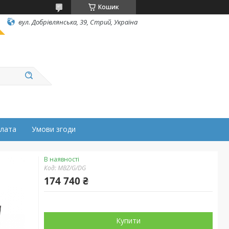
Кошик
вул. Добрівлянська, 39, Стрий, Україна
плата
Умови згоди
В наявності
Код:
MBZ/G/DG
174 740 ₴
Купити