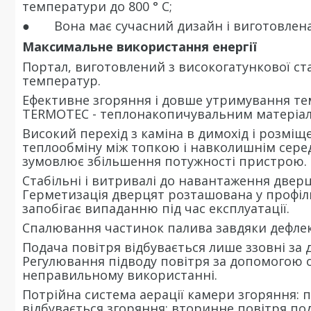
температури до 800 ° C;
● Вона має сучасний дизайн і виготовлена
Максимальне використання енергії
Портал, виготовлений з високогатункової стал
температур.
Ефективне згоряння і довше утримування т
TERMOTEC - теплонакопичувальним матеріало
Високий перехід з каміна в димохід і розмі
теплообміну між топкою і навколишнім сер
зумовлює збільшення потужності пристрою.
Стабільні і витривалі до навантаження дверц
Герметизація дверцят розташована у профіль
запобігає випаданню під час експлуатації.
Спалювання частинок палива завдяки дефлек
Подача повітря відбувається лише ззовні за
Регулювання підводу повітря за допомогою 
неправильному використанні.
Потрійна система аерації камери згоряння: п
відбувається згоряння; вторинне повітря под