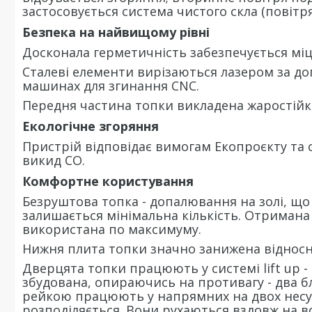
застосовується система чистого скла (повітря
Безпека на найвищому рівні
Досконала герметичність забезпечується мі
Сталеві елементи вирізаються лазером за до
машинах для згинання CNC.
Передня частина топки викладена жаростійк
Екологічне згоряння
Пристрій відповідає вимогам Екопроєкту та
викид CO.
Комфортне користування
Безруштова топка - допалювання на золі, що 
залишається мінімальна кількість. Отримана 
використана по максимуму.
Нижня плита топки значно занижена відносн
Дверцята топки працюють у системі lift up -
збудована, опираючись на противагу - два б
рейкою працюють у напрямних на двох несуч
розподіляється. Вони рухаються вздовж на в