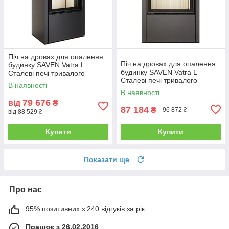
Піч на дровах для опалення
Піч на дровах для опалення
будинку SAVEN Vatra L
будинку SAVEN Vatra L
Сталеві печі тривалого
Сталеві печі тривалого
горіння 50х50
В наявності
горіння 60х50
В наявності
79 676
від
₴
87 184
₴
96 872 ₴
від 88 529 ₴
Купити
Купити
Показати ще
Про нас
95% позитивних з 240 відгуків за рік
Працює з 26.02.2016