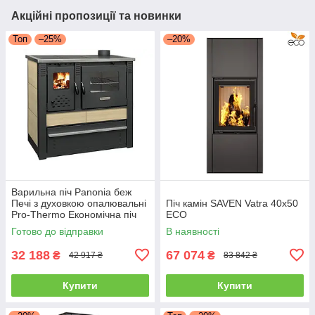
Акційні пропозиції та новинки
Топ
–25%
–20%
Варильна піч Panonia беж
Печі з духовкою опалювальні
Піч камін SAVEN Vatra 40х50
Pro-Thermo Економічна піч
ECO
на дровах 10 кВт
Готово до відправки
В наявності
32 188
67 074
₴
₴
42 917 ₴
83 842 ₴
Купити
Купити