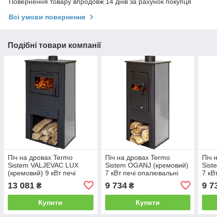
Повернення товару впродовж 14 днів за рахунок покупця
Всі умови повернення
Подібні товари компанії
Піч на дровах Termo
Піч на дровах Termo
Піч 
Sistem VALJEVAC LUX
Sistem OGANJ (кремовий)
Sist
(кремовий) 9 кВт печі
7 кВт печі опалювальні
7 кВ
опалювальні для дому та
для дому та дачі
для 
13 081
9 734
9 7
₴
₴
дачі
Купити
Купити