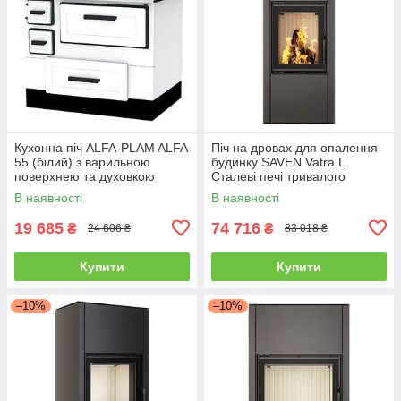
Кухонна піч ALFA-PLAM ALFA
Піч на дровах для опалення
55 (білий) з варильною
будинку SAVEN Vatra L
поверхнею та духовкою
Сталеві печі тривалого
опалювально-варильна
горіння 40х50
В наявності
В наявності
19 685
74 716
₴
₴
24 606 ₴
83 018 ₴
Купити
Купити
–10%
–10%