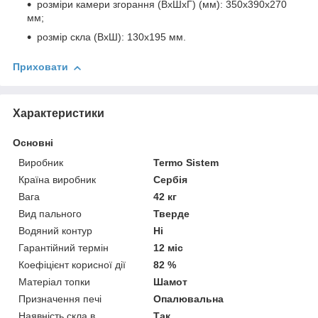
розміри камери згорання (ВхШхГ) (мм): 350х390х270
мм;
розмір скла (ВхШ): 130х195 мм.
Приховати
Характеристики
Основні
Виробник
Termo Sistem
Країна виробник
Сербія
Вага
42 кг
Вид пального
Тверде
Водяний контур
Ні
Гарантійний термін
12 міс
Коефіцієнт корисної дії
82 %
Матеріал топки
Шамот
Призначення печі
Опалювальна
Наявність скла в
Так