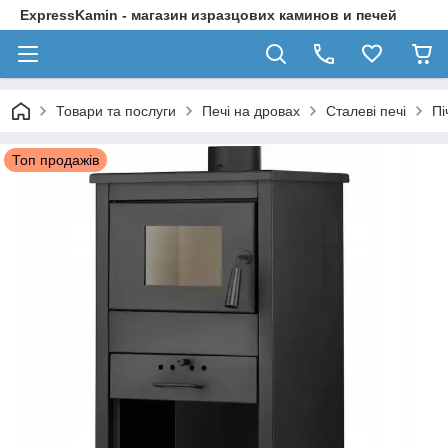
ExpressKamin - магазин изразцових каминов и печей
Товари та послуги
Печі на дровах
Сталеві печі
Пі
Топ продажів