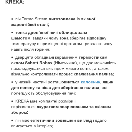
KREKA:
піч Termo Sistem
виготовлена із якісної
жаростійкої
сталі;
топка дров’яної печі облицьована
шамотом,
завдяки чому вона зберігає відповідну
температуру в приміщенні протягом тривалого часу
навіть після горіння;
дверцята обладнані керамічним
термостійким
склом
Schott Robax
(Німеччина), що дає можливість
насолоджуватися виглядом живого вогню, а також
візуально контролювати процес спалювання палива;
у нижній частині розташовуються
колосник
, ящик
для попелу та ніша для зберігання палива
, які
полегшують обслуговування печі;
KREKA має компактні розміри і
вирізняється
акуратним зварюванням та якісним
збором;
піч має
естетичний зовнішній вигляд
і вдало
вписується в інтер'єр;