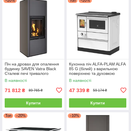
–20%
Топ
–20%
Піч на дровах для опалення
Кухонна піч ALFA-PLAM ALFA
будинку SAVEN Vatra Black
85 G (білий) з варильною
Сталеві печі тривалого
поверхнею та духовкою
горіння 40х50
опалювально-варильна
В наявності
В наявності
71 812
47 339
₴
₴
89 765 ₴
59 174 ₴
Купити
Купити
Топ
–20%
–10%