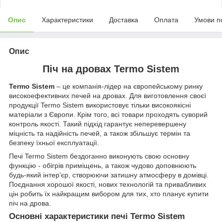
Опис
Характеристики
Доставка
Оплата
Умови п
Опис
Піч на дровах Termo Sistem
Termo Sistem
– це компанія-лідер на європейському ринку
високоефективних печей на дровах. Для виготовлення своєї
продукції Termo Sistem використовує тільки високоякісні
матеріали з Європи. Крім того, всі товари проходять суворий
контроль якості. Такий підхід гарантує неперевершену
міцність та надійність печей, а також збільшує термін та
безпеку їхньої експлуатації.
Печі Termo Sistem бездоганно виконують свою основну
функцію - обігрів приміщень, а також чудово доповнюють
будь-який інтер'єр, створюючи затишну атмосферу в домівці.
Поєднання хорошої якості, нових технологій та привабливих
цін робить їх найкращим вибором для тих, хто планує купити
піч на дрова.
Основні характеристики печі Termo Sistem