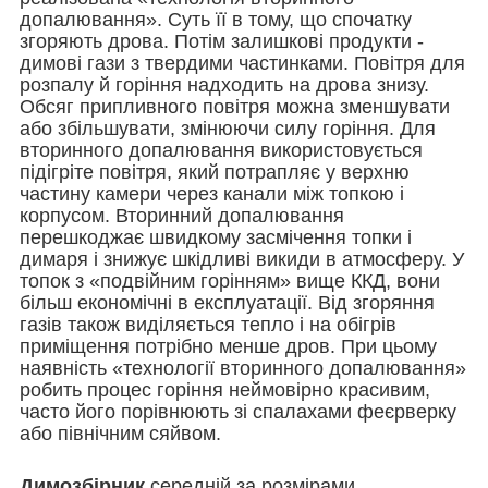
допалювання». Суть її в тому, що спочатку
згоряють дрова. Потім залишкові продукти -
димові гази з твердими частинками. Повітря для
розпалу й горіння надходить на дрова знизу.
Обсяг припливного повітря можна зменшувати
або збільшувати, змінюючи силу горіння. Для
вторинного допалювання використовується
підігріте повітря, який потрапляє у верхню
частину камери через канали між топкою і
корпусом. Вторинний допалювання
перешкоджає швидкому засмічення топки і
димаря і знижує шкідливі викиди в атмосферу. У
топок з «подвійним горінням» вище ККД, вони
більш економічні в експлуатації. Від згоряння
газів також виділяється тепло і на обігрів
приміщення потрібно менше дров. При цьому
наявність «технології вторинного допалювання»
робить процес горіння неймовірно красивим,
часто його порівнюють зі спалахами феєрверку
або північним сяйвом.
Димозбірник
середній за розмірами.