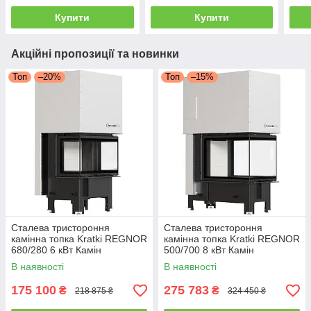
Купити
Купити
Акційні пропозиції та новинки
Топ
–20%
Топ
–15%
Сталева тристороння
Сталева тристороння
камінна топка Kratki REGNOR
камінна топка Kratki REGNOR
680/280 6 кВт Камін
500/700 8 кВт Камін
гільйотина REGNOR
гільйотина REGNOR
В наявності
В наявності
175 100
275 783
₴
₴
218 875 ₴
324 450 ₴