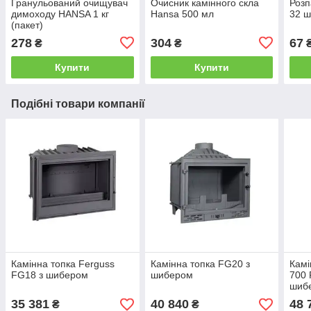
Гранульований очищувач
Очисник камінного скла
Розп
димоходу HANSA 1 кг
Hansa 500 мл
32 ш
(пакет)
278
304
67
₴
₴
Купити
Купити
Подібні товари компанії
Камінна топка Ferguss
Камінна топка FG20 з
Камі
FG18 з шибером
шибером
700
шиб
35 381
40 840
48 
₴
₴