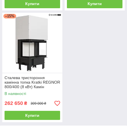
Купити
Купити
–15%
Сталева тристороння
камінна топка Kratki REGNOR
800/400 (8 кВт) Камін
гільйотину REGNOR
В наявності
262 650
₴
309 000 ₴
Купити