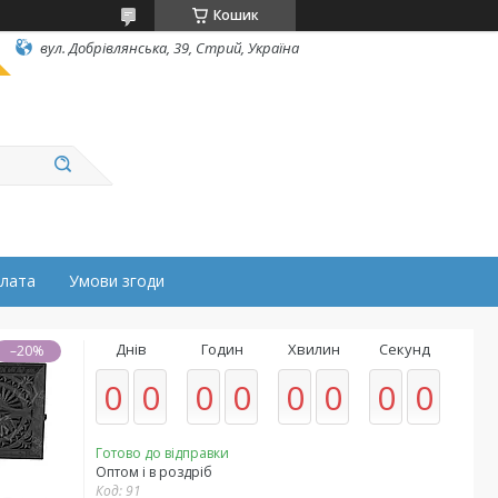
Кошик
вул. Добрівлянська, 39, Стрий, Україна
плата
Умови згоди
Днів
Годин
Хвилин
Секунд
–20%
0
0
0
0
0
0
0
0
Готово до відправки
Оптом і в роздріб
Код:
91