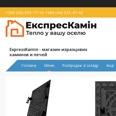
+380 (93) 535-77-16
+380 (44) 333-47-42
ExpressKamin - магазин изразцових
каминов и печей
Головна
Меню
Розпродаж зі складу
Акції