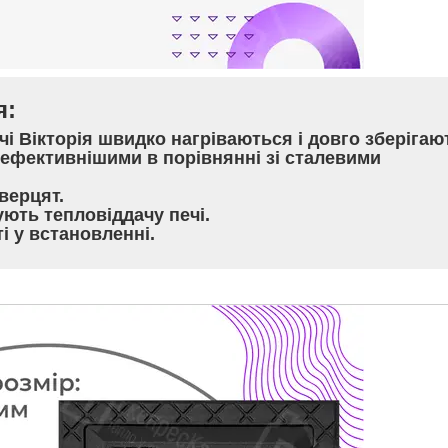
я:
чі Вікторія швидко нагріваються і довго зберігаю
ефективнішими в порівнянні зі сталевими
верцят
.
ують тепловіддачу печі.
і у встановленні.