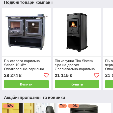
Подібні товари компанії
Піч сталева варильна
Піч чавунна Tim Sistem
Піч 
Sabah 10 кВт
сіра на дровах
черв
Опалювально-варильна
Опалювально-варильна
Опа
піч на дровах S108 сталеві
піч NORA для дому та дачі
піч 
28 274
21 115
21 
₴
₴
печі для опалення
Купити
Купити
Акційні пропозиції та новинки
–16%
Топ
–10%