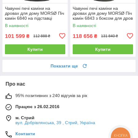
Чавунні печі каміни на
Чавунні печі каміни на
дровах для дому MORSØ Піч
дровах для дому MORSØ Піч
камін 6840 на підставці
камін 6843 з боксом для дров
Чавунна піч тривалого
Чавунна піч тривалого
В наявності
В наявності
горіння 5.8кВт
горіння 5.8кВт
101 599
118 656
₴
₴
112 888 ₴
131 840 ₴
Купити
Купити
Показати ще
Про нас
95% позитивних з 240 відгуків за рік
Працює з 26.02.2016
м. Стрий
вул. Добрівлянська, 39 , Стрий, Україна
Контакти
КНОПКА