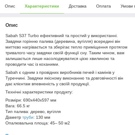
Опис
Характеристики
Доставка
Оплата
Умови 
Опис
Sabah S37 Turbo ефективний та простий у використанні.
Завдяки горінню палива (деревина, вугілля) всередині він
миттєво нагрівається та зберігає тепло приміщення протягом
тривалого часу завдяки своїй функції сну. Таким чином, вам
залишається лише насолоджуватися цією хвилиною та
проводити час із коханими.
Sabah є одним з провідних виробників печей і камінів у
Туреччині. Завдяки якісному виконанню та довговічності він
дає клієнтам впевненість у своїй продукції.
Технічні характеристики продукту:
Розміри: 690x440x597 мм
Вага: 66.5 кг
Тип палива: дерево, вугілля
Діаметр
труби
: 130 мм
Опалювальна площа: 45– 50 м2