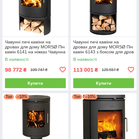
Чавунні печі каміни на
Чавунні печі каміни на
дровах для дому MORSØ Піч
дровах для дому MORSØ Піч
камін 6141 на ніжках Чавунна
камін 6143 з боксом для дров
піч тривалого горіння 5.8кВт
Чавунна піч тривалого
В наявності
В наявності
горіння 5.8кВт
98 772
113 001
₴
₴
109 747 ₴
125 557 ₴
Купити
Купити
Топ
–10%
Топ
–10%