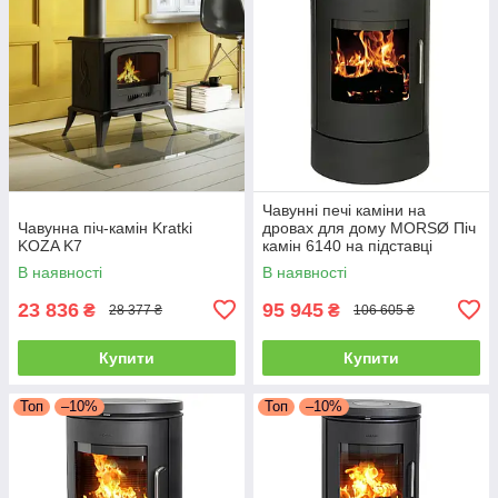
Чавунні печі каміни на
Чавунна піч-камін Kratki
дровах для дому MORSØ Піч
KOZA K7
камін 6140 на підставці
Чавунна піч тривалого
В наявності
В наявності
горіння 5.8кВт
23 836
95 945
₴
₴
28 377 ₴
106 605 ₴
Купити
Купити
Топ
–10%
Топ
–10%