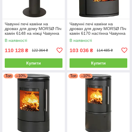
Чавунні печі каміни на
Чавунні печі каміни на
дровах для дому MORSØ Піч
дровах для дому MORSØ Піч
камін 6148 на ніжці Чавунна
камін 6170 настінна Чавунна
піч тривалого горіння 5.8кВт
піч тривалого горіння 5.8кВт
В наявності
В наявності
110 128
103 036
₴
₴
122 364 ₴
114 485 ₴
Купити
Купити
Топ
–10%
Топ
–10%