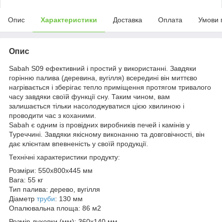
Опис
Характеристики
Доставка
Оплата
Умови 
Опис
Sabah S09 ефективний і простий у використанні. Завдяки
горінню палива (деревина, вугілля) всередині він миттєво
нагрівається і зберігає тепло приміщення протягом тривалого
часу завдяки своїй функції сну. Таким чином, вам
залишається тільки насолоджуватися цією хвилиною і
проводити час з коханими.
Sabah є одним із провідних виробників печей і камінів у
Туреччині. Завдяки якісному виконанню та довговічності, він
дає клієнтам впевненість у своїй продукції.
Технічні характеристики продукту:
Розміри: 550x800x445 мм
Вага: 55 кг
Тип палива: дерево, вугілля
Діаметр
труби
: 130 мм
Опалювальна площа: 86 м2
Розмір духовки (мм): 360x140 мм