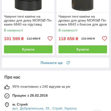
Чавунні печі каміни на
Чавунні печі каміни на
дровах для дому MORSØ Піч
дровах для дому MORSØ Піч
камін 6840 на підставці
камін 6843 з боксом для дров
Чавунна піч тривалого
Чавунна піч тривалого
В наявності
В наявності
горіння 5.8кВт
горіння 5.8кВт
101 599
118 656
₴
₴
112 888 ₴
131 840 ₴
Купити
Купити
Показати ще
Про нас
95% позитивних з 240 відгуків за рік
Працює з 26.02.2016
м. Стрий
вул. Добрівлянська, 39 , Стрий, Україна