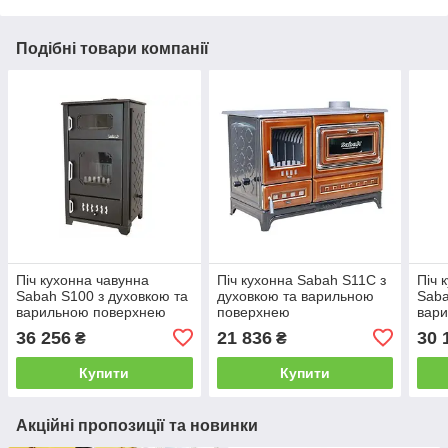
Подібні товари компанії
Піч кухонна чавунна
Піч кухонна Sabah S11C з
Піч 
Sabah S100 з духовкою та
духовкою та варильною
Saba
варильною поверхнею
поверхнею
вар
36 256
21 836
30 
₴
₴
Купити
Купити
Акційні пропозиції та новинки