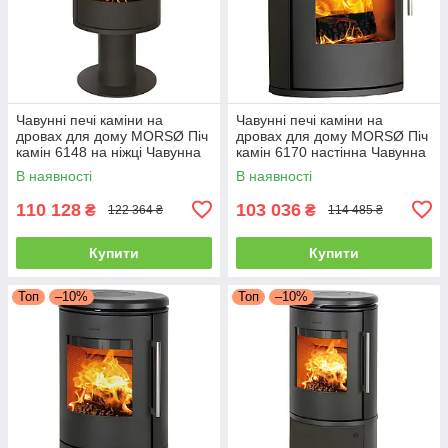
Чавунні печі каміни на
Чавунні печі каміни на
дровах для дому MORSØ Піч
дровах для дому MORSØ Піч
камін 6148 на ніжці Чавунна
камін 6170 настінна Чавунна
піч тривалого горіння 5.8кВт
піч тривалого горіння 5.8кВт
В наявності
В наявності
110 128
103 036
₴
₴
122 364 ₴
114 485 ₴
Купити
Купити
Топ
–10%
Топ
–10%