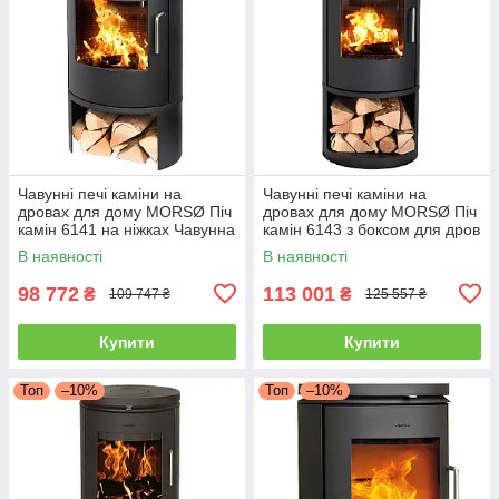
Чавунні печі каміни на
Чавунні печі каміни на
дровах для дому MORSØ Піч
дровах для дому MORSØ Піч
камін 6141 на ніжках Чавунна
камін 6143 з боксом для дров
піч тривалого горіння 5.8кВт
Чавунна піч тривалого
В наявності
В наявності
горіння 5.8кВт
98 772
113 001
₴
₴
109 747 ₴
125 557 ₴
Купити
Купити
Топ
–10%
Топ
–10%