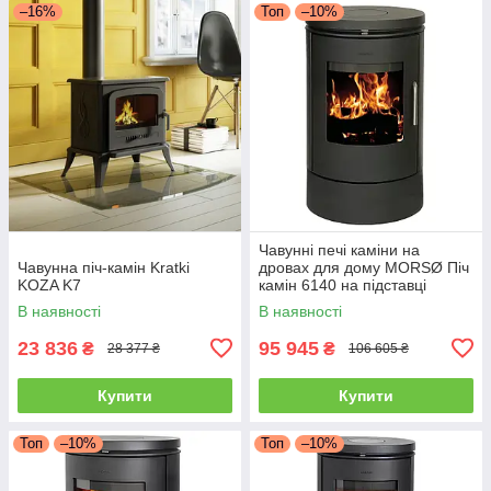
–16%
Топ
–10%
Чавунні печі каміни на
Чавунна піч-камін Kratki
дровах для дому MORSØ Піч
KOZA K7
камін 6140 на підставці
Чавунна піч тривалого
В наявності
В наявності
горіння 5.8кВт
23 836
95 945
₴
₴
28 377 ₴
106 605 ₴
Купити
Купити
Топ
–10%
Топ
–10%