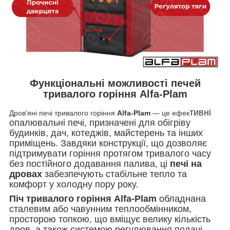
Функціональні можливості печей
тривалого горіння Alfa-Plam
тивні
Дров'яні печі тривалого горіння
Alfa-Plam
— це ефек
опалювальні печі, призначені для обігріву
будинків, дач, котеджів, майстерень та інших
приміщень. Завдяки конструкції, що дозволяє
підтримувати горіння протягом тривалого часу
без постійного додавання палива, ці
печі на
дровах
забезпечують стабільне тепло та
комфорт у холодну пору року.
Піч тривалого горіння Alfa-Plam
обладнана
сталевим або чавунним теплообмінником,
просторою топкою, що вміщує велику кількість
дров, а також системою регулювання подачі