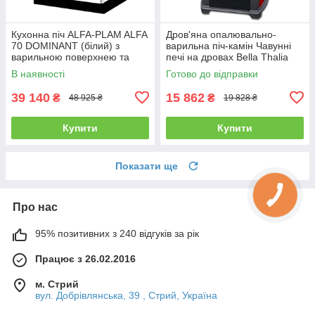
Кухонна піч ALFA-PLAM ALFA
Дров'яна опалювально-
70 DOMINANT (білий) з
варильна піч-камін Чавунні
варильною поверхнею та
печі на дровах Bella Thalia
духовкою опалювально-
Піч буржуйка
В наявності
Готово до відправки
варильна
39 140
15 862
₴
₴
48 925 ₴
19 828 ₴
Купити
Купити
Показати ще
Про нас
95% позитивних з 240 відгуків за рік
Працює з 26.02.2016
м. Стрий
вул. Добрівлянська, 39 , Стрий, Україна