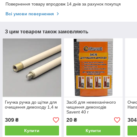
Повернення товару впродовж 14 днів за рахунок покупця
Всі умови повернення
З цим товаром також замовляють
Гнучка ручка до щітки для
Засіб для немеханічного
Очис
очищення димоходу 1,4 м
чищення димоходів
Hans
Savent 40 г
309
20
304
₴
₴
Купити
Купити