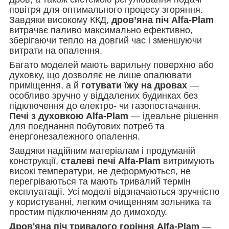
повітря для оптимального процесу згоряння.
Завдяки високому ККД,
дров’яна піч Alfa-Plam
витрачає паливо максимально ефективно,
зберігаючи тепло на довгий час і зменшуючи
витрати на опалення.
Багато моделей мають варильну поверхню або
духовку, що дозволяє не лише опалювати
приміщення, а й
готувати їжу на дровах
—
особливо зручно у віддалених будинках без
підключення до електро- чи газопостачання.
Печі з духовкою Alfa-Plam
— ідеальне рішення
для поєднання побутових потреб та
енергонезалежного опалення.
Завдяки надійним матеріалам і продуманій
конструкції,
сталеві печі Alfa-Plam
витримують
високі температури, не деформуються, не
перегріваються та мають тривалий термін
експлуатації. Усі моделі відзначаються зручністю
у користуванні, легким очищенням зольника та
простим підключенням до димоходу.
Дров'яна піч тривалого горіння Alfa-Plam
—