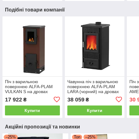
Подібні товари компанії
Піч з варильною
Чавунна піч з варильною
Піч 
поверхнею ALFA-PLAM
поверхнею ALFA-PLAM
пов
VULKAN S на дровах
LARA (чорний) на дровах
AMEL
опалювально-варильна
опалювально-варильна
дров
17 922
38 059
30 
₴
₴
вар
Купити
Купити
Акційні пропозиції та новинки
–25%
Топ
–25%