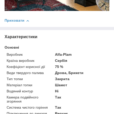
Приховати
Характеристики
Основні
Виробник
Alfa-Plam
Країна виробник
Сербія
Коефіцієнт корисної дії
75 %
Види твердого палива
Дрова, Брикети
Тип топки
Закрита
Матеріал топки
Шамот
Водяний контур
Ні
Камера подвійного
Так
згоряння
Система чистого горіння
Так
Підключення до димаря
Верхнє