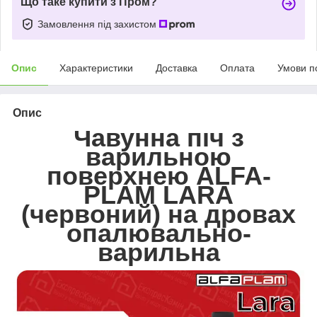
Що таке купити з Пром?
Замовлення під захистом
Опис
Характеристики
Доставка
Оплата
Умови п
Опис
Чавунна піч з
варильною
поверхнею ALFA-
PLAM LARA
(червоний) на дровах
опалювально-
варильна