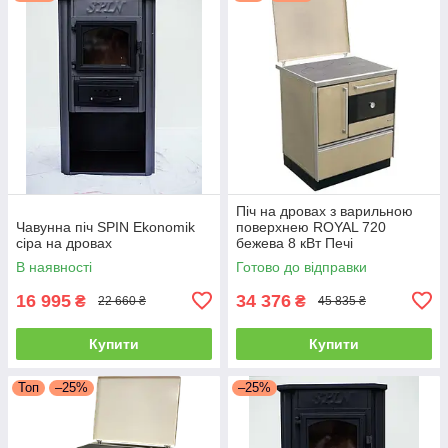
Піч на дровах з варильною
Чавунна піч SPIN Ekonomik
поверхнею ROYAL 720
сіра на дровах
бежева 8 кВт Печі
опалювальні Буржуйки MBS
В наявності
Готово до відправки
16 995
34 376
₴
₴
22 660 ₴
45 835 ₴
Купити
Купити
Топ
–25%
–25%