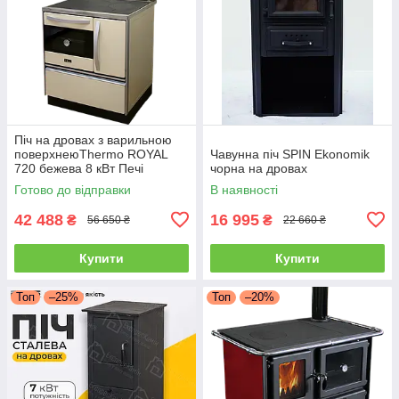
Піч на дровах з варильною
поверхнеюThermo ROYAL
Чавунна піч SPIN Ekonomik
720 бежева 8 кВт Печі
чорна на дровах
опалювальні Буржуйки MBS з
Готово до відправки
В наявності
водяним контуром
42 488
16 995
₴
₴
56 650 ₴
22 660 ₴
Купити
Купити
Топ
–25%
Топ
–20%