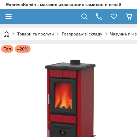
ExpressKamin - магазин изразцових каминов и печей
Товари та послуги
Розпродаж зі складу
Чавунна піч
Топ
–20%