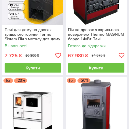
Печі для дому на дровах
Піч на дровах з варильною
тривалого горіння Termo
поверхнею Thermo MAGNUM
Sistem Піч з металу для дому
бордо 14кВт Печі
Klasik G-1 7 кВт
опалювальні Буржуйки MBS з
В наявності
Готово до відправки
водяним контуром
7 725
67 980
₴
₴
10 300 ₴
84 975 ₴
Купити
Купити
Топ
–20%
Топ
–20%