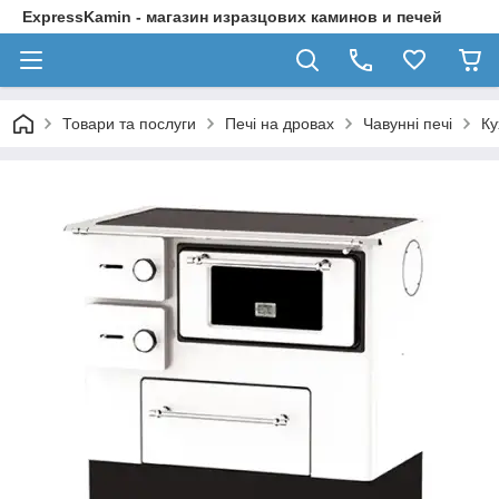
ExpressKamin - магазин изразцових каминов и печей
Товари та послуги
Печі на дровах
Чавунні печі
Ку