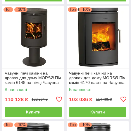
Топ
–10%
Топ
–10%
Чавунні печі каміни на
Чавунні печі каміни на
дровах для дому MORSØ Піч
дровах для дому MORSØ Піч
камін 6148 на ніжці Чавунна
камін 6170 настінна Чавунна
піч тривалого горіння 5.8кВт
піч тривалого горіння 5.8кВт
В наявності
В наявності
110 128
103 036
₴
₴
122 364 ₴
114 485 ₴
Купити
Купити
Топ
–10%
Топ
–10%