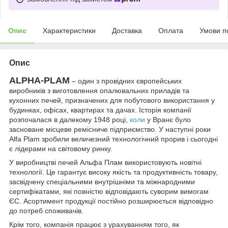
Опис
Характеристики
Доставка
Оплата
Умови п
Опис
ALPHA-PLAM
– один з провідних європейських
виробників з виготовлення опалювальних приладів та
кухонних печей, призначених для побутового використання у
будинках, офісах, квартирах та дачах. Історія компанії
розпочалася в далекому 1948 році,
коли
у Вранє було
засноване місцеве ремісниче підприємство. У наступні роки
Alfa Plam зробили величезний технологічний прорив і сьогодні
є лідерами на світовому ринку.
У виробництві печей Альфа Плам використовують новітні
технології. Це гарантує високу якість та продуктивність товару,
засвідчену спеціальними внутрішніми та міжнародними
сертифікатами, які повністю відповідають суворим вимогам
ЄС. Асортимент продукції постійно розширюється відповідно
до потреб споживачів.
Крім того, компанія працює з урахуванням того, як