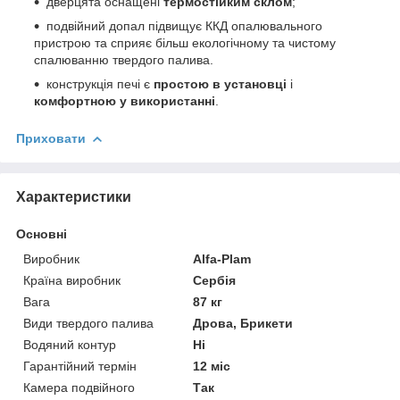
дверцята оснащені
термостійким склом
;
подвійний допал підвищує ККД опалювального
пристрою та сприяє більш екологічному та чистому
спалюванню твердого палива.
конструкція печі є
простою в установці
і
комфортною у використанні
.
Приховати
Характеристики
Основні
Виробник
Alfa-Plam
Країна виробник
Сербія
Вага
87 кг
Види твердого палива
Дрова, Брикети
Водяний контур
Ні
Гарантійний термін
12 міс
Камера подвійного
Так