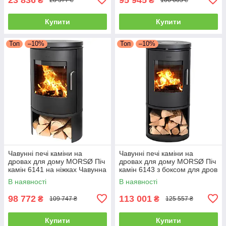
₴
₴
28 377 ₴
106 605 ₴
Купити
Купити
Топ
–10%
Топ
–10%
Чавунні печі каміни на
Чавунні печі каміни на
дровах для дому MORSØ Піч
дровах для дому MORSØ Піч
камін 6141 на ніжках Чавунна
камін 6143 з боксом для дров
піч тривалого горіння 5.8кВт
Чавунна піч тривалого
В наявності
В наявності
горіння 5.8кВт
98 772
113 001
₴
₴
109 747 ₴
125 557 ₴
Купити
Купити