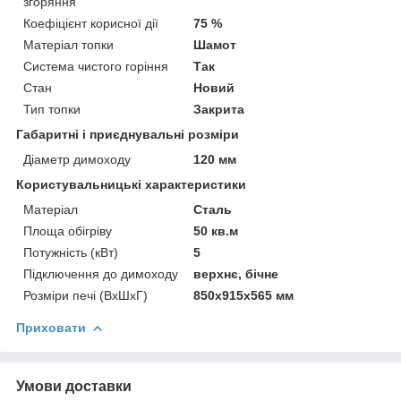
згоряння
Коефіцієнт корисної дії
75 %
Матеріал топки
Шамот
Система чистого горіння
Так
Стан
Новий
Тип топки
Закрита
Габаритні і приєднувальні розміри
Діаметр димоходу
120 мм
Користувальницькі характеристики
Матеріал
Сталь
Площа обігріву
50 кв.м
Потужність (кВт)
5
Підключення до димоходу
верхнє, бічне
Розміри печі (ВхШхГ)
850x915x565 мм
Приховати
Умови доставки