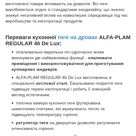
виготовлені товари впливають на довкілля. Всі печі
виробляються згідно зі стандартами екодизайну, що значно
знижує негативний вплив на навколишнє середовище під час
виробництва та експлуатації продуктів.
Переваги кухонної
печі на дровах
ALFA-PLAM
REGULAR 46 De Lux
:
опалювально-варильна піч одночасно може
виконувати дві найважливіші функції -
опалювати
приміщення і використовуватися для приготування
кулінарних шедеврів
;
ALFA-PLAM REGULAR 46 De Lux виготовлена зі
спеціальної
котлової сталі
. Емальоване покриття печі
підвищує термін експлуатації і робить її зовнішній
вигляд естетичним;
топочна камера кухонної печі футерована
шамотними плитами, які акумулюють тепло та
підвищують температуру горіння;
регулятор тяги
на дверцятах дозволяє регулювати
інтенсивність горіння
;