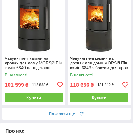
Чавунні печі каміни на
Чавунні печі каміни на
дровах для дому MORSØ Піч
дровах для дому MORSØ Піч
камін 6840 на підставці
камін 6843 з боксом для дров
Чавунна піч тривалого
Чавунна піч тривалого
В наявності
В наявності
горіння 5.8кВт
горіння 5.8кВт
101 599
118 656
₴
₴
112 888 ₴
131 840 ₴
Купити
Купити
Показати ще
Про нас