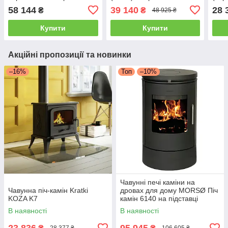
духовкою опалювально-
поверхнею та духовкою
пове
58 144
39 140
28 
₴
₴
48 925 ₴
варильна
опалювально-варильна
опа
Купити
Купити
Акційні пропозиції та новинки
–16%
Топ
–10%
Чавунні печі каміни на
Чавунна піч-камін Kratki
дровах для дому MORSØ Піч
KOZA K7
камін 6140 на підставці
Чавунна піч тривалого
В наявності
В наявності
горіння 5.8кВт
23 836
95 945