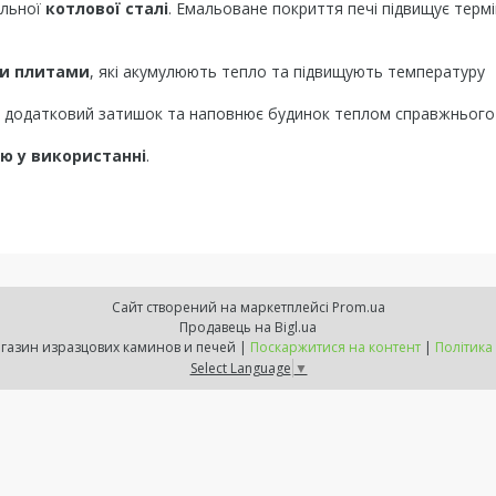
альної
котлової сталі
. Емальоване покриття печі підвищує термі
и плитами
, які акумулюють тепло та підвищують температуру
є додатковий затишок та наповнює будинок теплом справжнього
ю у використанні
.
Сайт створений на маркетплейсі
Prom.ua
Продавець на Bigl.ua
ExpressKamin - магазин изразцових каминов и печей |
Поскаржитися на контент
|
Політика
Select Language
▼