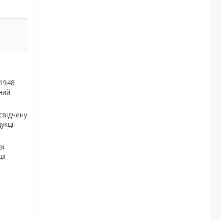
 1948
ний
свідчену
укції
зі
ії