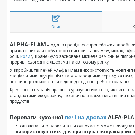
Опис
Х
ALPHA-PLAM
– один з провідних європейських виробник
призначених для побутового використання у будинках, офіса
році,
коли
у Вранє було засноване місцеве ремісниче підприє
прорив і сьогодні є лідерами на світовому ринку.
У виробництві печей Альфа Плам використовують новітні тех
спеціальними внутрішніми та міжнародними сертифікатами, 
постійно розширюється відповідно до потреб споживачів.
Крім того, компанія працює з урахуванням того, як виготовл
стандартами екодизайну, що значно знижує негативний впли
продуктів.
Переваги кухонної
печі на дровах
ALFA-PL
опалювально-варильна піч одночасно може виконувати 
використовуватися для приготування кулінарних 