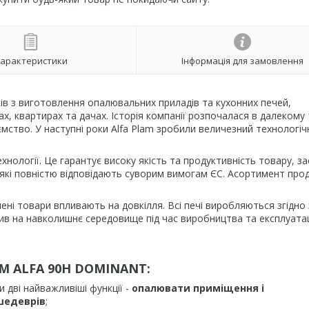
арактеристики
Інформація для замовлення
ів з виготовлення опалювальних приладів та кухонних печей,
х, квартирах та дачах. Історія компанії розпочалася в далекому
мство. У наступні роки Alfa Plam зробили величезний технологіч
нології. Це гарантує високу якість та продуктивність товару, за
які повністю відповідають суворим вимогам ЄС. Асортимент прод
ені товари впливають на довкілля. Всі печі виробляються згідно 
в на навколишнє середовище під час виробництва та експлуатац
AM
ALFA 90H DOMINANT
:
дві найважливіші функції -
опалювати приміщення і
шедеврів
;