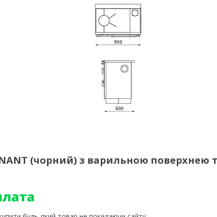
INANT (чорний) з варильною поверхнею 
 купити будь-який товар не покидаючи сайту.