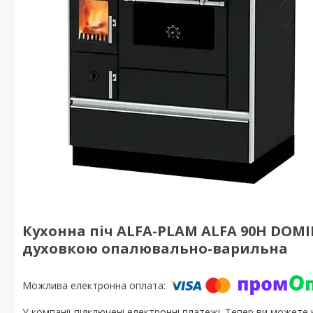
Кухонна піч ALFA-PLAM ALFA 90H DOM
духовкою опалювально-варильна
У компанії підключені електронні платежі. Тепер ви можете