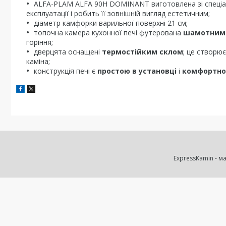
ALFA-PLAM ALFA 90H DOMINANT виготовлена зі спеці
експлуатації і робить її зовнішній вигляд естетичним;
діаметр камфорки варильної поверхні 21 см;
топочна камера кухонної печі футерована
шамотним
горіння;
дверцята оснащені
термостійким склом
; це створю
каміна;
конструкція печі є
простою в установці
і
комфортно