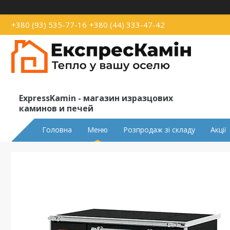
+380 (93) 535-77-16
+380 (44) 333-47-42
ExpressKamin - магазин изразцових
каминов и печей
Головна
Меню
Розпродаж зі складу
Акції