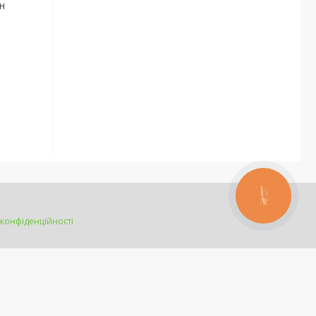
н
КНОПКА
ЗВ'ЯЗКУ
 конфіденційності