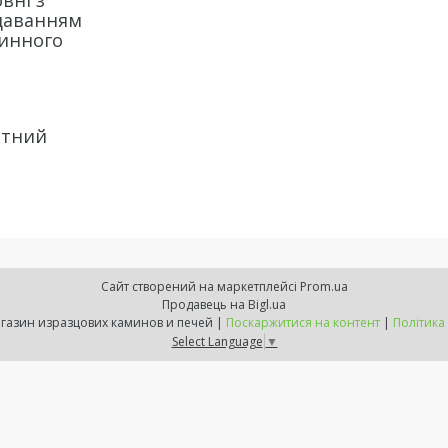
вні з
даванням
ринного
атний
Сайт створений на маркетплейсі
Prom.ua
Продавець на Bigl.ua
ExpressKamin - магазин изразцових каминов и печей |
Поскаржитися на контент
|
Політика
Select Language
▼