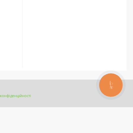
КНОПКА
ЗВ'ЯЗКУ
 конфіденційності