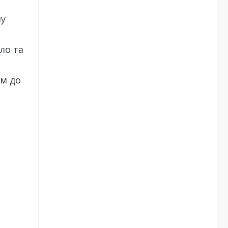
ну
ло та
ям до