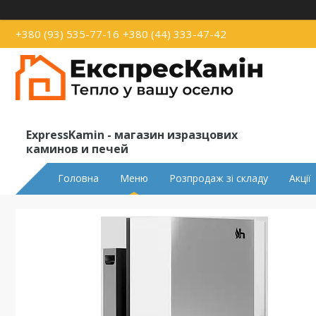
+380 (93) 535-77-16
+380 (44) 333-47-42
ExpressKamin - магазин изразцових
каминов и печей
Головна
Меню
Розпродаж зі складу
Акції