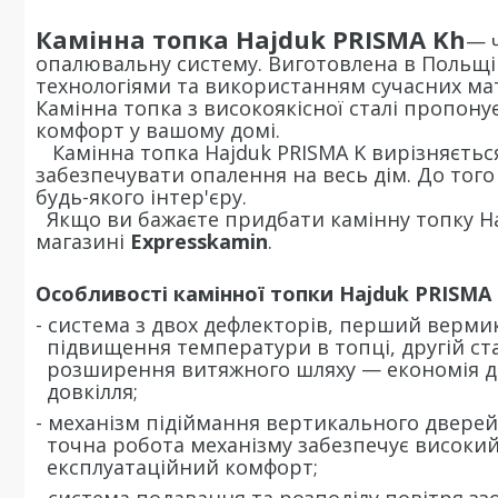
Камінна топка Hajduk PRISMA Kh
— ч
опалювальну систему. Виготовлена в Польщі 
технологіями та використанням сучасних мат
Камінна топка з високоякісної сталі пропону
комфорт у вашому домі.
Камінна топка Hajduk PRISMA K вирізняєтьс
забезпечувати опалення на весь дім. До тог
будь-якого інтер'єру.
Якщо ви бажаєте придбати камінну топку Ha
магазині
Expresskamin
.
Особливості камінної топки Hajduk PRISMA 
- система з двох дефлекторів, перший верми
підвищення температури в топці, другій ста
розширення витяжного шляху — економія др
довкілля;
- механізм підіймання вертикального дверей
точна робота механізму забезпечує високи
експлуатаційний комфорт;