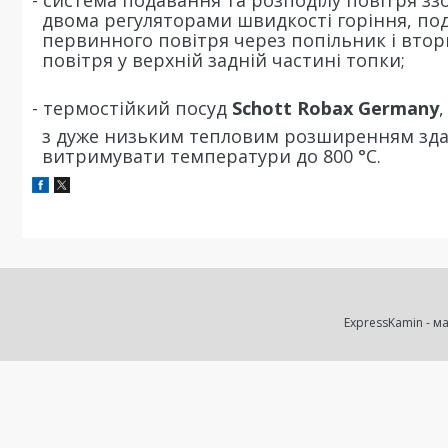
- система подавання та розподілу повітря ззо
двома регуляторами швидкості горіння, по
первинного повітря через попільник і вто
повітря у верхній задній частині топки;
- термостійкий посуд
Schott Robax Germany
,
з дуже низьким тепловим розширенням зд
витримувати температури до 800 °C.