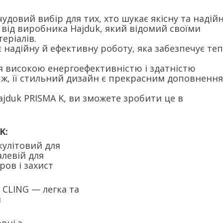
удовий вибір для тих, хто шукає якісну та надій
від виробника Hajduk, який відомий своїми
еріалів.
є надійну й ефективну роботу, яка забезпечує теп
я високою енергоефективністю і здатністю
о ж, її стильний дизайн є прекрасним доповненн
jduk PRISMA K, ви зможете зробити це в
K:
кулітовий для
левій для
ов і захист
 CLING — легка та
й