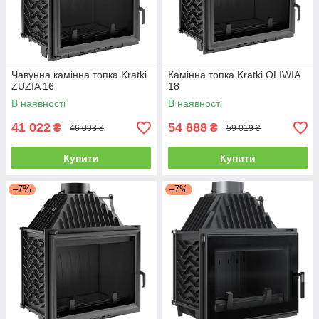
Чавунна камінна топка Kratki
Камінна топка Kratki OLIWIA
ZUZIA 16
18
В наявності
В наявності
41 022
54 888
₴
₴
46 093 ₴
59 019 ₴
Купити
Купити
–7%
–7%