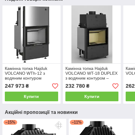
Камінна топка Hajduk
Камінна топка Hajduk
Камі
VOLCANO WTh-12 з
VOLCANO WT-18 DUPLEX
VOL
водяним контуром
з водяним контуром –
247 973
232 780
262
₴
₴
Купити
Купити
Акційні пропозиції та новинки
–15%
–11%