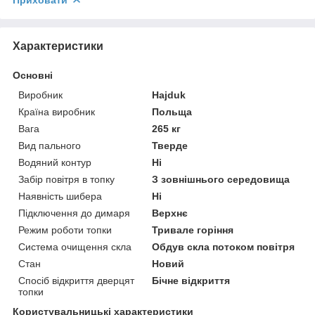
Характеристики
Основні
Виробник
Hajduk
Країна виробник
Польща
Вага
265 кг
Вид пального
Тверде
Водяний контур
Ні
Забір повітря в топку
З зовнішнього середовища
Наявність шибера
Ні
Підключення до димаря
Верхнє
Режим роботи топки
Тривале горіння
Система очищення скла
Обдув скла потоком повітря
Стан
Новий
Спосіб відкриття дверцят
Бічне відкриття
топки
Користувальницькі характеристики