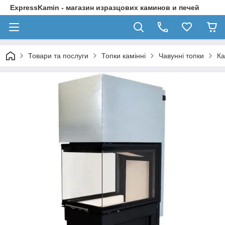
ExpressKamin - магазин изразцових каминов и печей
Товари та послуги
Топки камінні
Чавунні топки
Ка