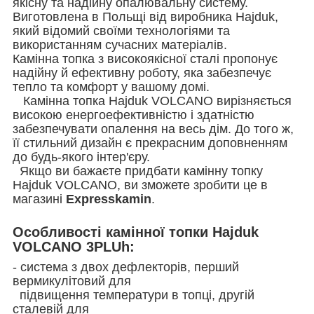
якісну та надійну опалювальну систему.
Виготовлена в Польщі від виробника Hajduk,
який відомий своїми технологіями та
використанням сучасних матеріалів.
Камінна топка з високоякісної сталі пропонує
надійну й ефективну роботу, яка забезпечує
тепло та комфорт у вашому домі.
Камінна топка Hajduk VOLCANO вирізняється
високою енергоефективністю і здатністю
забезпечувати опалення на весь дім. До того ж,
її стильний дизайн є прекрасним доповненням
до будь-якого інтер'єру.
Якщо ви бажаєте придбати камінну топку
Hajduk VOLCANO, ви зможете зробити це в
магазині
Expresskamin
.
Особливості камінної топки Hajduk
VOLCANO 3PLUh:
- система з двох дефлекторів, перший
вермикулітовий для
підвищення температури в топці, другій
сталевій для