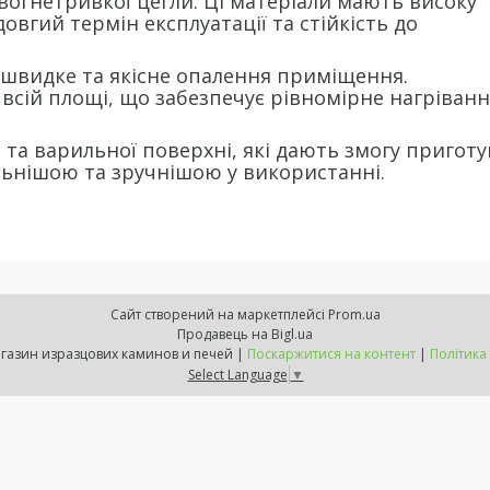
 вогнетривкої цегли. Ці матеріали мають високу
довгий термін експлуатації та стійкість до
є швидке та якісне опалення приміщення.
 всій площі, що забезпечує рівномірне нагріванн
 та варильної поверхні, які дають змогу пригот
альнішою та зручнішою у використанні.
Сайт створений на маркетплейсі
Prom.ua
Продавець на Bigl.ua
ExpressKamin - магазин изразцових каминов и печей |
Поскаржитися на контент
|
Політика
Select Language
▼