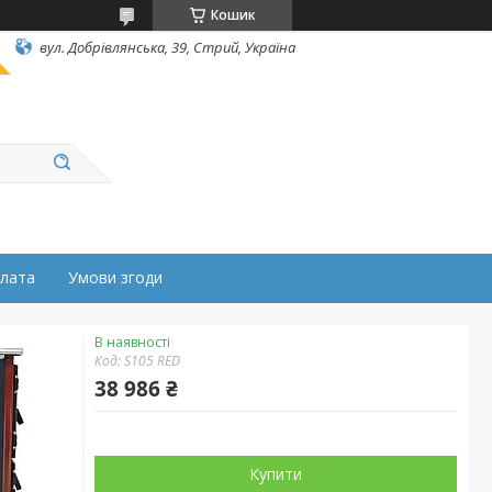
Кошик
вул. Добрівлянська, 39, Стрий, Україна
плата
Умови згоди
В наявності
Код:
S105 RED
38 986 ₴
Купити