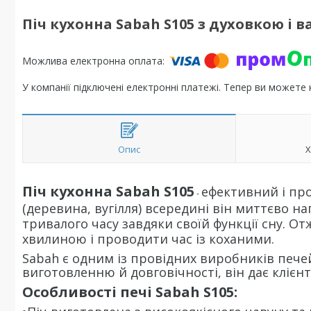
Піч кухонна Sabah S105 з духовкою і
У компанії підключені електронні платежі. Тепер ви можете
Опис
Х
Піч кухонна Sabah S105
ефективний і пр
-
(деревина, вугілля) всередині він миттєво н
тривалого часу завдяки своїй функції сну. О
хвилиною і проводити час із коханими.
Sabah є одним із провідних виробників печей
виготовленню й довговічності, він дає клієнт
Особливості печі Sabah S105: