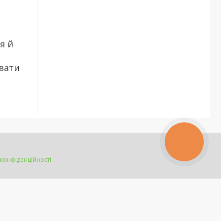
я й
увати
КНОПКА
ЗВ'ЯЗКУ
 конфіденційності