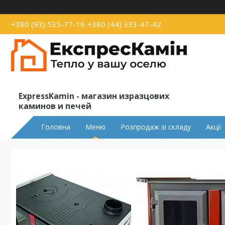
+380 (93) 535-77-16
+380 (44) 333-47-42
ExpressKamin - магазин изразцових
каминов и печей
Головна
Меню
Розпродаж зі складу
Акції