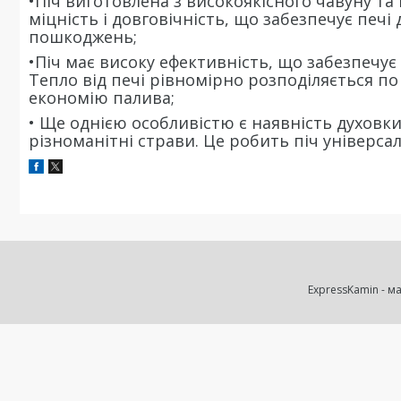
•Піч виготовлена з високоякісного чавуну та
міцність і довговічність, що забезпечує печі 
пошкоджень;
•Піч має високу ефективність, що забезпечу
Тепло від печі рівномірно розподіляється по
економію палива;
• Ще однією особливістю є наявність духовки
різноманітні страви. Це робить піч універс