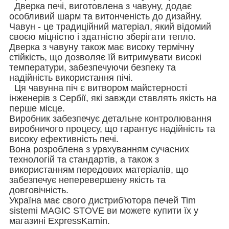
Дверка печі, виготовлена з чавуну, додає
особливий шарм та витонченість до дизайну.
Чавун - це традиційний матеріал, який відомий
своєю міцністю і здатністю зберігати тепло.
Дверка з чавуну також має високу термічну
стійкість, що дозволяє їй витримувати високі
температури, забезпечуючи безпеку та
надійність використання пічі.
Ця чавунна піч є витвором майстерності
інженерів з Сербії, які завжди ставлять якість на
перше місце.
Виробник забезпечує детальне контролювання
виробничого процесу, що гарантує надійність та
високу ефективність печі.
Вона розроблена з урахуванням сучасних
технологій та стандартів, а також з
використанням передових матеріалів, що
забезпечує неперевершену якість та
довговічність.
Україна має свого дистриб'ютора печей Tim
sistemі MAGIC STOVE ви можете купити їх у
магазині ExpressKamin.