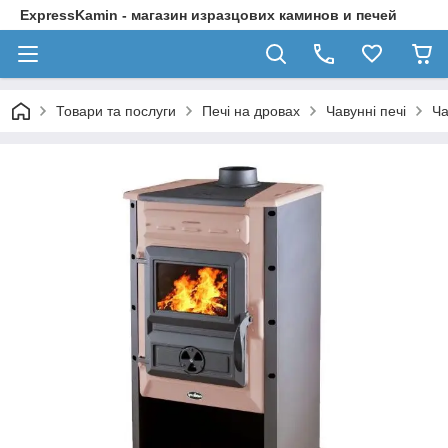
ExpressKamin - магазин изразцових каминов и печей
Товари та послуги
Печі на дровах
Чавунні печі
Ча