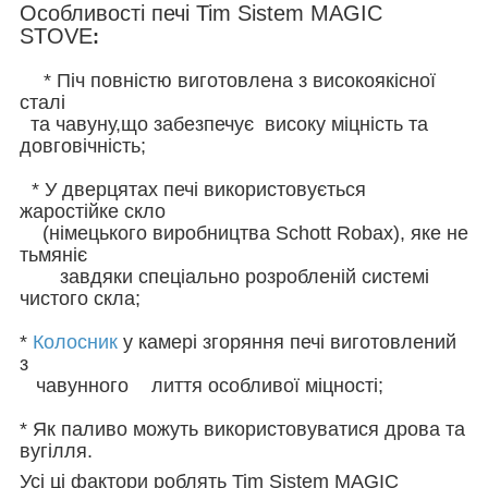
Особливості печі Tim Sistem MAGIC
STOVE
:
* Піч повністю виготовлена з високоякісної
сталі
та чавуну,що забезпечує високу міцність та
довговічність;
* У дверцятах печі використовується
жаростійке скло
(німецького виробництва Schott Robax), яке не
тьмяніє
завдяки спеціально розробленій системі
чистого скла;
*
Колосник
у камері згоряння печі виготовлений
з
чавунного лиття особливої міцності;
* Як паливо можуть використовуватися дрова та
вугілля.
Усі ці фактори роблять Tim Sistem MAGIC