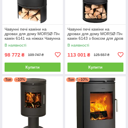
Чавунні печі каміни на
Чавунні печі каміни на
дровах для дому MORSØ Піч
дровах для дому MORSØ Піч
камін 6141 на ніжках Чавунна
камін 6143 з боксом для дров
піч тривалого горіння 5.8кВт
Чавунна піч тривалого
В наявності
В наявності
горіння 5.8кВт
98 772
113 001
₴
₴
109 747 ₴
125 557 ₴
Купити
Купити
Топ
–10%
Топ
–10%