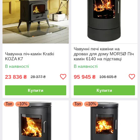
Чавунні печі каміни на
Чавунна піч-камін Kratki
дровах для дому MORSØ Піч
KOZA K7
камін 6140 на підставці
Чавунна піч тривалого
В наявності
В наявності
горіння 5.8кВт
23 836
95 945
₴
₴
28 377 ₴
106 605 ₴
Купити
Купити
Топ
–10%
Топ
–10%