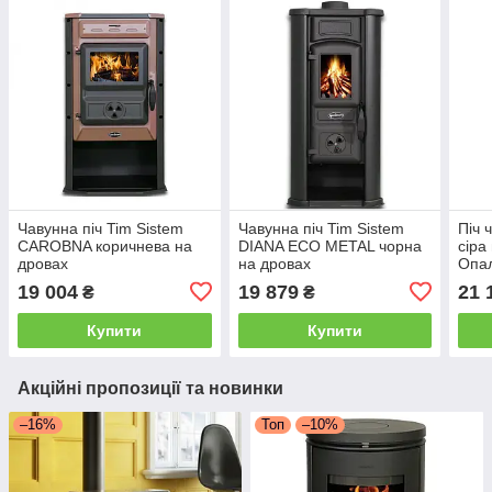
Чавунна піч Tim Sistem
Чавунна піч Tim Sistem
Піч 
CAROBNA коричнева на
DIANA ECO METAL чорна
сіра
дровах
на дровах
Опа
піч 
19 004
19 879
21 
₴
₴
Купити
Купити
Акційні пропозиції та новинки
–16%
Топ
–10%