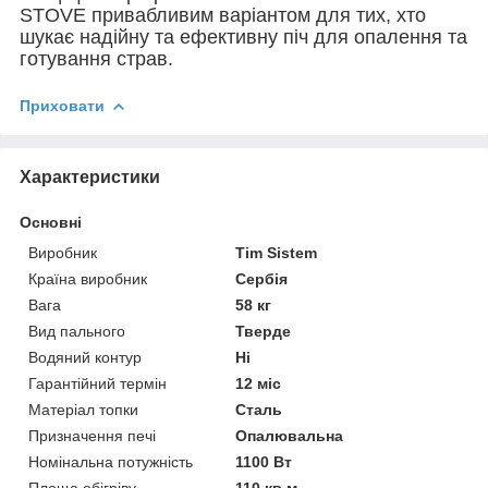
STOVE привабливим варіантом для тих, хто
шукає надійну та ефективну піч для опалення та
готування страв.
Приховати
Характеристики
Основні
Виробник
Tim Sistem
Країна виробник
Сербія
Вага
58 кг
Вид пального
Тверде
Водяний контур
Ні
Гарантійний термін
12 міс
Матеріал топки
Сталь
Призначення печі
Опалювальна
Номінальна потужність
1100 Вт
Площа обігріву
110 кв.м