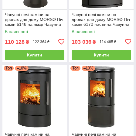
Чавунні печі каміни на
Чавунні печі каміни на
дровах для дому MORSØ Піч
дровах для дому MORSØ Піч
камін 6148 на ніжці Чавунна
камін 6170 настінна Чавунна
піч тривалого горіння 5.8кВт
піч тривалого горіння 5.8кВт
В наявності
В наявності
110 128
103 036
₴
₴
122 364 ₴
114 485 ₴
Купити
Купити
Топ
–10%
Топ
–10%
Чавунні печі каміни на
Чавунні печі каміни на