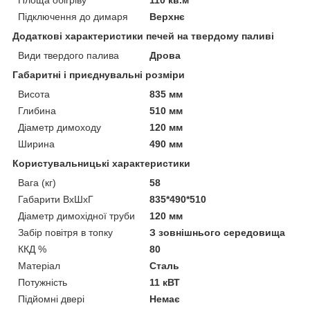
Підключення до димаря
Верхнє
Додаткові характеристики печей на твердому паливі
Види твердого палива
Дрова
Габаритні і приєднувальні розміри
Висота
835 мм
Глибина
510 мм
Діаметр димоходу
120 мм
Ширина
490 мм
Користувальницькі характеристики
Вага (кг)
58
Габарити ВхШхГ
835*490*510
Діаметр димохідної труби
120 мм
Забір повітря в топку
З зовнішнього середовища
ККД %
80
Матеріал
Сталь
Потужність
11 кВТ
Підйомні двері
Немає