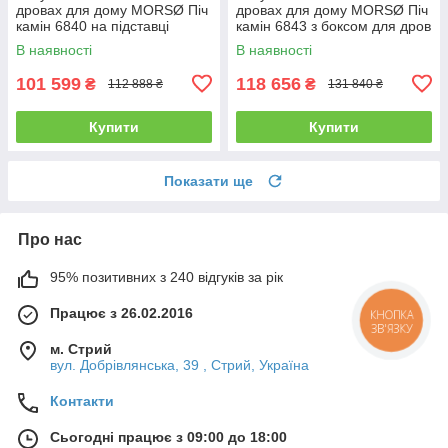
дровах для дому MORSØ Піч
дровах для дому MORSØ Піч
камін 6840 на підставці
камін 6843 з боксом для дров
Чавунна піч тривалого
Чавунна піч тривалого
В наявності
В наявності
горіння 5.8кВт
горіння 5.8кВт
101 599
118 656
₴
₴
112 888 ₴
131 840 ₴
Купити
Купити
Показати ще
Про нас
95% позитивних з 240 відгуків за рік
Працює з 26.02.2016
КНОПКА
ЗВ'ЯЗКУ
м. Стрий
вул. Добрівлянська, 39 , Стрий, Україна
Контакти
Сьогодні працює з 09:00 до 18:00